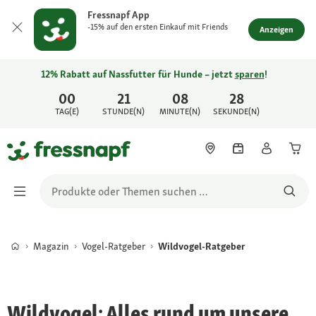
Fressnapf App
-15% auf den ersten Einkauf mit Friends
Anzeigen
12% Rabatt auf Nassfutter für Hunde – jetzt
sparen
!
00
21
08
28
TAG(E)
STUNDE(N)
MINUTE(N)
SEKUNDE(N)
Magazin
Vogel-Ratgeber
Wildvogel-Ratgeber
Wildvogel: Alles rund um unsere