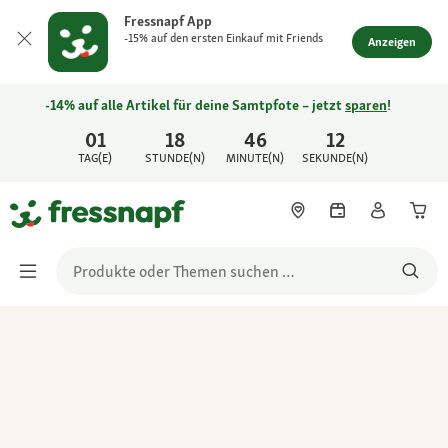
Fressnapf App
-15% auf den ersten Einkauf mit Friends
Anzeigen
-14% auf alle Artikel für deine Samtpfote – jetzt
sparen
!
01
18
46
12
TAG(E)
STUNDE(N)
MINUTE(N)
SEKUNDE(N)