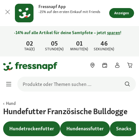
Fressnapf App
-15% auf den ersten Einkauf mit Friends
Anzeigen
-14% auf alle Artikel für deine Samtpfote – jetzt
sparen
!
02
05
01
46
TAG(E)
STUNDE(N)
MINUTE(N)
SEKUNDE(N)
Hund
Hundefutter Französische Bulldogge
Hundetrockenfutter
Hundenassfutter
Snacks