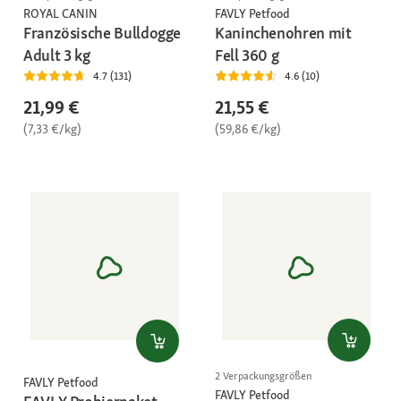
ROYAL CANIN
FAVLY Petfood
Französische Bulldogge
Kaninchenohren mit
Adult 3 kg
Fell 360 g
4.7 (131)
4.6 (10)
21,99 €
21,55 €
(7,33 €/kg)
(59,86 €/kg)
2 Verpackungsgrößen
FAVLY Petfood
FAVLY Petfood