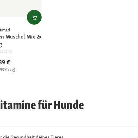
tumed
en-Muschel-Mix 2x
g
89 €
,93 €/kg)
itamine für Hunde
r die Gesundheit deines Tieres