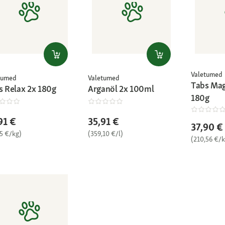
Valetumed
tumed
Valetumed
Tabs Ma
s Relax 2x 180g
Arganöl 2x 100ml
180g
91 €
35,91 €
37,90 €
75 €/kg)
(359,10 €/l)
(210,56 €/k