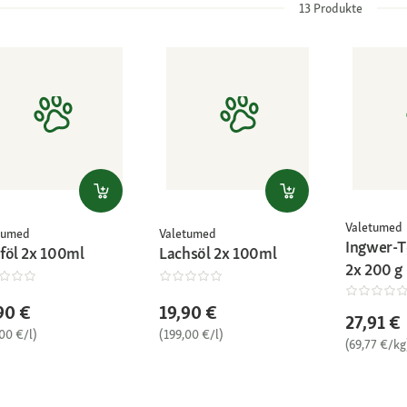
13
Produkte
Valetumed
tumed
Valetumed
Ingwer-T
föl 2x 100ml
Lachsöl 2x 100ml
2x 200 g
90 €
19,90 €
27,91 €
00 €/l)
(199,00 €/l)
(69,77 €/kg