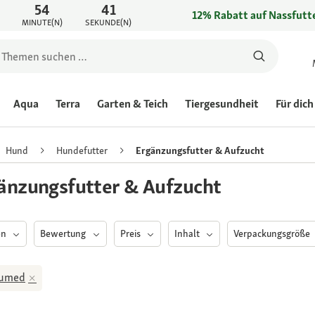
54
41
12% Rabatt auf Nassfutte
MINUTE(N)
SEKUNDE(N)
Aqua
Terra
Garten & Teich
Tiergesundheit
Für dich
Hund
Hundefutter
Ergänzungsfutter & Aufzucht
änzungsfutter & Aufzucht
en
Bewertung
Preis
Inhalt
Verpackungsgröße
tumed