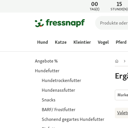
00
15
TAG(E)
STUNDE(N)
Hund
Katze
Kleintier
Vogel
Pferd
Angebote %
Hundefutter
Erg
Hundetrockenfutter
Hundenassfutter
Mark
Snacks
BARF/ Frostfutter
Vale
Schonend gegartes Hundefutter