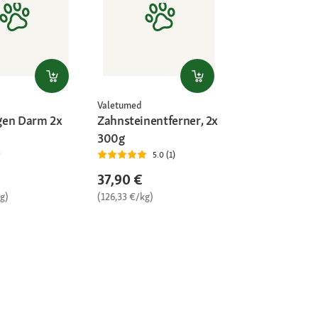
Valetumed
gen Darm 2x
Zahnsteinentferner, 2x
300g
5.0 (1)
37,90 €
g)
(126,33 €/kg)