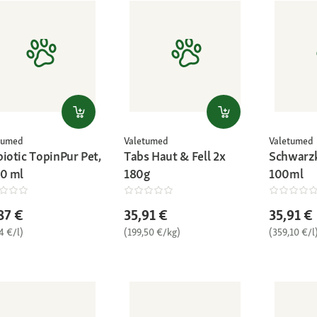
tumed
Valetumed
Valetumed
biotic TopinPur Pet,
Tabs Haut & Fell 2x
Schwarz
30 ml
180g
100ml
87 €
35,91 €
35,91 €
4 €/l)
(199,50 €/kg)
(359,10 €/l