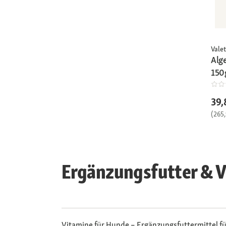
Vale
Alg
150
39,
(265
Ergänzungsfutter & V
Vitamine für Hunde – Ergänzungsfuttermittel fü