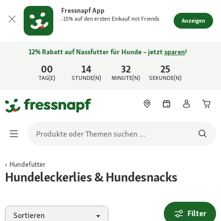
Fressnapf App
-15% auf den ersten Einkauf mit Friends
Anzeigen
12% Rabatt auf Nassfutter für Hunde – jetzt
sparen
!
00
14
32
25
TAG(E)
STUNDE(N)
MINUTE(N)
SEKUNDE(N)
Hundefutter
Hundeleckerlies & Hundesnacks
Filter
Sortieren