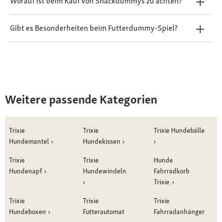
Worauf ist beim Kauf von Snackdummys zu achten?
Gibt es Besonderheiten beim Futterdummy-Spiel?
Weitere passende Kategorien
Trixie
Trixie
Trixie Hundebälle
Hundemantel
Hundekissen
Trixie
Trixie
Hunde
Hundenapf
Hundewindeln
Fahrradkorb
Trixie
Trixie
Trixie
Trixie
Hundeboxen
Futterautomat
Fahrradanhänger