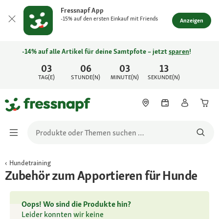
Fressnapf App
-15% auf den ersten Einkauf mit Friends
Anzeigen
-14% auf alle Artikel für deine Samtpfote – jetzt
sparen
!
03
06
03
13
TAG(E)
STUNDE(N)
MINUTE(N)
SEKUNDE(N)
Hundetraining
Zubehör zum Apportieren für Hunde
Oops! Wo sind die Produkte hin?
Leider konnten wir keine