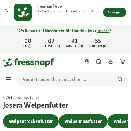
Fressnapf App
-15% auf den ersten Einkauf mit Friends
Anzeigen
12% Rabatt auf Nassfutter für Hunde – jetzt
sparen
!
00
07
41
55
TAG(E)
STUNDE(N)
MINUTE(N)
SEKUNDE(N)
Welpe &amp; Junior
Josera Welpenfutter
Welpentrockenfutter
Welpennassfutter
Welpens