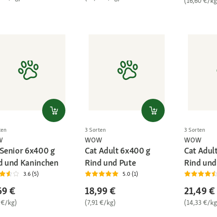
(16,60 €/kg
ten
3 Sorten
3 Sorten
W
WOW
WOW
 Senior 6x400 g
Cat Adult 6x400 g
Cat Adult
d und Kaninchen
Rind und Pute
Rind und
3.6 (5)
5.0 (1)
69 €
18,99 €
21,49 €
 €/kg)
(7,91 €/kg)
(14,33 €/kg