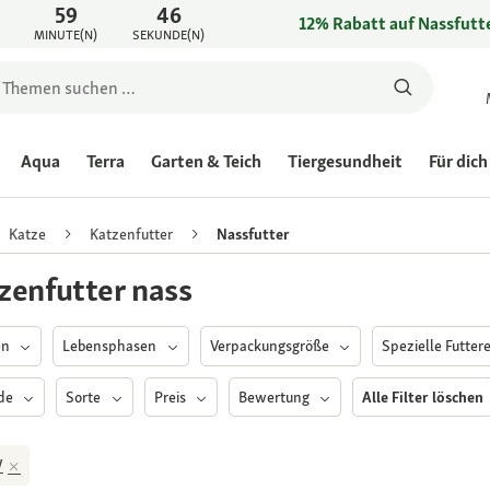
59
46
12% Rabatt auf Nassfutte
MINUTE(N)
SEKUNDE(N)
Aqua
Terra
Garten & Teich
Tiergesundheit
Für dich
Katze
Katzenfutter
Nassfutter
zenfutter nass
en
Lebensphasen
Verpackungsgröße
Spezielle Futter
nde
Sorte
Preis
Bewertung
Alle Filter löschen
W