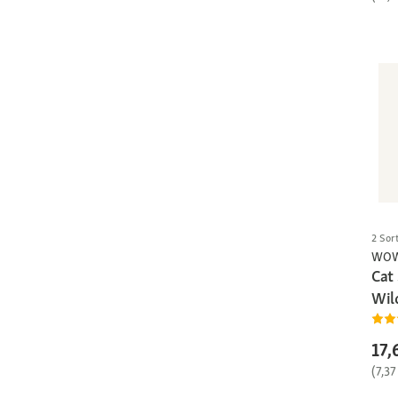
2 Sor
WO
Cat
Wil
17,
(7,37