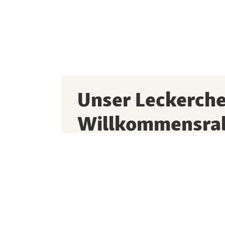
Unser Leckerch
Willkommensra
Melde dich jetzt zum Newsletter an und pro
Vorteilen, spannenden Aktionen und lauter
kleinen Liebling.
Ich bin damit einverstanden, dass die Fre
und seine Partner meine personenbezogen
Informationen (Produktpräferenzen/Einkauf