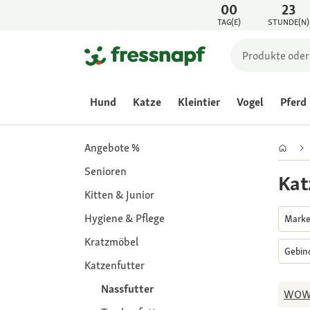
00
23
TAG(E)
STUNDE(N)
Hund
Katze
Kleintier
Vogel
Pferd
Angebote %
Senioren
Kat
Kitten & Junior
Hygiene & Pflege
Mark
Kratzmöbel
Gebi
Katzenfutter
Nassfutter
WO