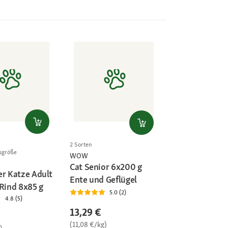
2 Sorten
sgröße
WOW
Cat Senior 6x200 g
er Katze Adult
Ente und Geflügel
 Rind 8x85 g
5.0 (2)
4.8 (5)
13,29 €
(11,08 €/kg)