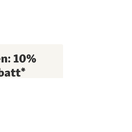
en: 10%
batt*
fitiere von exklusiven
 Tipps rund um deinen
ssnapf Tiernahrungs GmbH
en Daten und
shistorie) nutzten, um