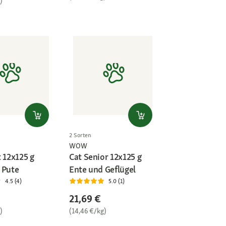
)
2 Sorten
WOW
 12x125 g
Cat Senior 12x125 g
 Pute
Ente und Geflügel
4.5 (4)
5.0 (1)
21,69 €
)
(14,46 €/kg)