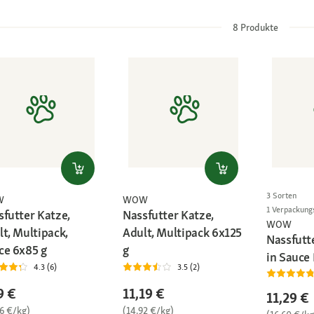
8
Produkte
3 Sorten
W
WOW
1 Verpackung
sfutter Katze,
Nassfutter Katze,
WOW
t, Multipack,
Adult, Multipack 6x125
Nassfutt
ce 6x85 g
g
in Sauce
4.3 (6)
3.5 (2)
9 €
11,19 €
11,29 €
06 €/kg)
(14,92 €/kg)