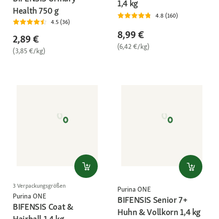
1,4 kg
Health 750 g
4.8 (160)
4.5 (36)
8,99 €
2,89 €
(6,42 €/kg)
(3,85 €/kg)
3 Verpackungsgrößen
Purina ONE
Purina ONE
BIFENSIS Senior 7+
BIFENSIS Coat &
Huhn & Vollkorn 1,4 kg
Hairball 1,4 kg