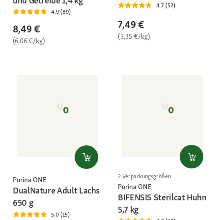
und Getreide 1,4 kg
4.7 (52)
4.9 (89)
7,49 €
8,49 €
(5,35 €/kg)
(6,06 €/kg)
2 Verpackungsgrößen
Purina ONE
Purina ONE
DualNature Adult Lachs
BIFENSIS Sterilcat Huhn
650 g
5,7 kg
5.0 (15)