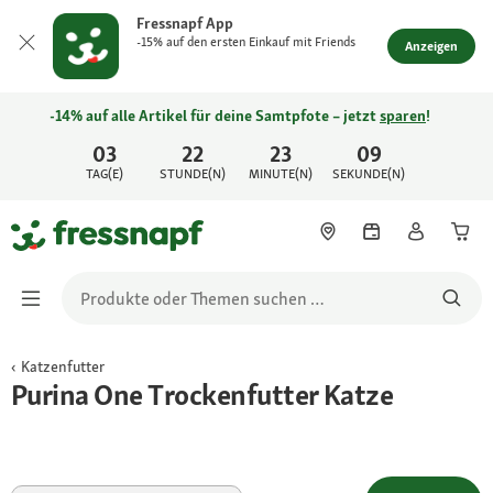
Fressnapf App
-15% auf den ersten Einkauf mit Friends
Anzeigen
-14% auf alle Artikel für deine Samtpfote – jetzt
sparen
!
03
22
23
09
TAG(E)
STUNDE(N)
MINUTE(N)
SEKUNDE(N)
Katzenfutter
Purina One Trockenfutter Katze