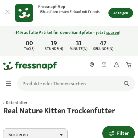
Fressnapf App
-15% auf den ersten Einkauf mit Friends
Anzeigen
-14% auf alle Artikel für deine Samtpfote – jetzt
sparen
!
00
19
31
47
TAG(E)
STUNDE(N)
MINUTE(N)
SEKUNDE(N)
Kittenfutter
Real Nature Kitten Trockenfutter
Filter
Sortieren