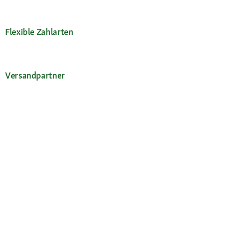
Flexible Zahlarten
Versandpartner
Deine Vorteile
Die Fressnapf App