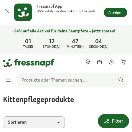
Fressnapf App
-15% auf den ersten Einkauf mit Friends
Anzeigen
-14% auf alle Artikel für deine Samtpfote – jetzt
sparen
!
01
12
47
04
TAG(E)
STUNDE(N)
MINUTE(N)
SEKUNDE(N)
Kittenpflegeprodukte
Filter
Sortieren