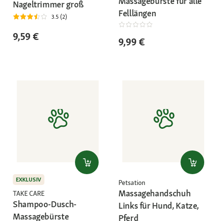
Massagebürste für alle
Nageltrimmer groß
Felllängen
3.5 (2)
9,59 €
9,99 €
EXKLUSIV
Petsation
Massagehandschuh
TAKE CARE
Shampoo-Dusch-
Links für Hund, Katze,
Massagebürste
Pferd