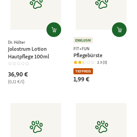
EXKLUSIV
Dr. Hölter
Jolostrum Lotion
FIT+FUN
Pflegebürste
Hautpflege 100ml
2.3 (3)
TIEFPREIS
36,90 €
1,99 €
(0,11 €/l)