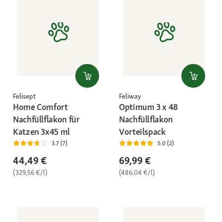
Felisept
Feliway
Home Comfort
Optimum 3 x 48
Nachfüllflakon für
Nachfüllflakon
Katzen 3x45 ml
Vorteilspack
3.7 (7)
5.0 (2)
44,49 €
69,99 €
(329,56 €/l)
(486,04 €/l)