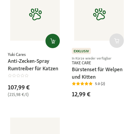
EXKLUSIV
Yuki Cares
In Kürze wieder verfügbar
Anti-Zecken-Spray
TAKE CARE
Rumtreiber für Katzen
Bürstenset für Welpen
und Kitten
5.0 (2)
107,99 €
12,99 €
(215,98 €/l)