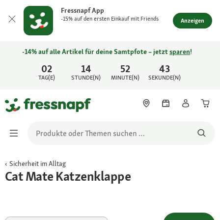
Fressnapf App
-15% auf den ersten Einkauf mit Friends
Anzeigen
-14% auf alle Artikel für deine Samtpfote – jetzt
sparen
!
02
14
52
43
TAG(E)
STUNDE(N)
MINUTE(N)
SEKUNDE(N)
Sicherheit im Alltag
Cat Mate Katzenklappe