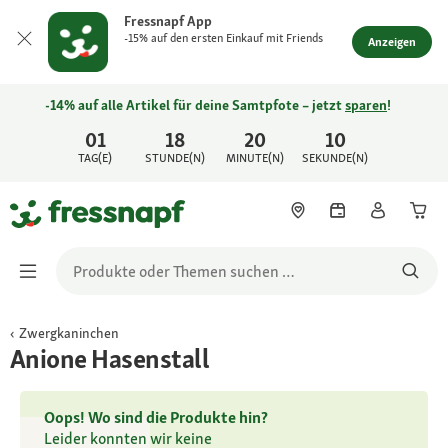
Fressnapf App
-15% auf den ersten Einkauf mit Friends
Anzeigen
-14% auf alle Artikel für deine Samtpfote – jetzt
sparen
!
01
18
20
10
TAG(E)
STUNDE(N)
MINUTE(N)
SEKUNDE(N)
Zwergkaninchen
Anione Hasenstall
Oops! Wo sind die Produkte hin?
Leider konnten wir keine