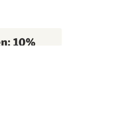
en: 10%
batt*
fitiere von exklusiven
 Tipps rund um deinen
ssnapf Tiernahrungs GmbH
en Daten und
shistorie) nutzten, um
, nach erfolgten Käufen,
kt und zur Bewertung