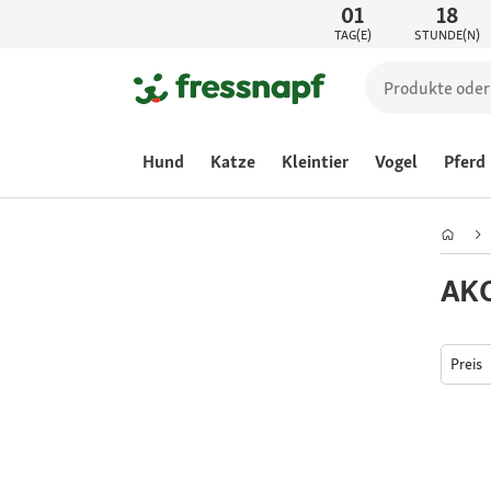
01
18
TAG(E)
STUNDE(N)
Hund
Katze
Kleintier
Vogel
Pferd
AKO
Preis