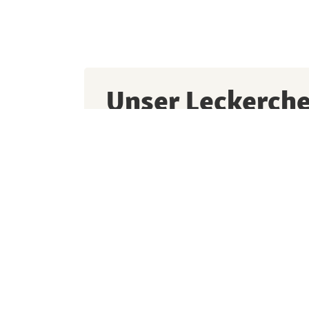
Unser Leckerch
Willkommensra
Melde dich jetzt zum Newsletter an und pro
Vorteilen, spannenden Aktionen und lauter
kleinen Liebling.
Ich bin damit einverstanden, dass die Fre
und seine Partner meine personenbezogen
Informationen (Produktpräferenzen/Einkauf
mir einen individualisierten Newsletter und
Umfragen zur Zufriedenheit mit dem Produ