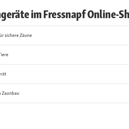
eräte im Fressnapf Online-S
ür sichere Zäune
Tiere
erät
en Zaunbau