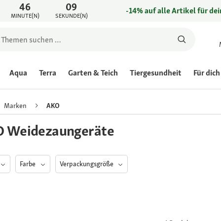
46
09
-14% auf alle Artikel für de
MINUTE(N)
SEKUNDE(N)
Aqua
Terra
Garten & Teich
Tiergesundheit
Für dich
Marken
AKO
 Weidezaungeräte
Farbe
Verpackungsgröße