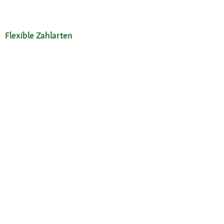
Flexible Zahlarten
Versandpartner
Deine Vorteile
Die Fressnapf App