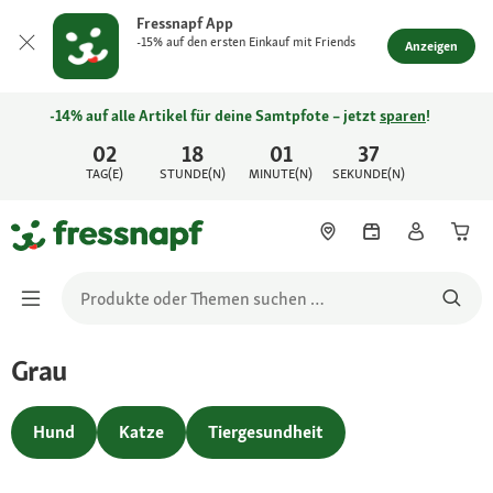
Fressnapf App
-15% auf den ersten Einkauf mit Friends
Anzeigen
-14% auf alle Artikel für deine Samtpfote – jetzt
sparen
!
02
18
01
37
TAG(E)
STUNDE(N)
MINUTE(N)
SEKUNDE(N)
Grau
Hund
Katze
Tiergesundheit