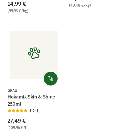
14,99 €
(40,48 €/kg)
(99,93 €/kg)
GRAU
Hokamix Skin & Shine
250ml
5.0 (5)
27,49 €
(109,96 €/l)