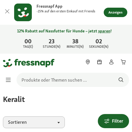
Fressnapf App
-15% auf den ersten Einkauf mit Friends
Anzeigen
12% Rabatt auf Nassfutter für Hunde – jetzt
sparen
!
00
23
38
02
TAG(E)
STUNDE(N)
MINUTE(N)
SEKUNDE(N)
Keralit
Filter
Sortieren