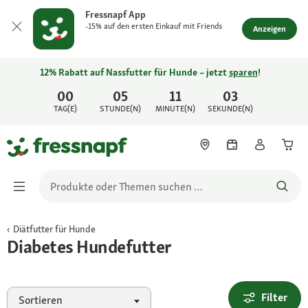
Fressnapf App
-15% auf den ersten Einkauf mit Friends
Anzeigen
12% Rabatt auf Nassfutter für Hunde – jetzt
sparen
!
00
05
11
03
TAG(E)
STUNDE(N)
MINUTE(N)
SEKUNDE(N)
Diätfutter für Hunde
Diabetes Hundefutter
Filter
Sortieren