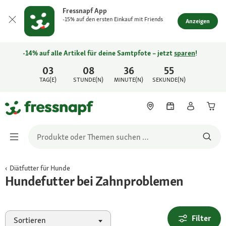
Fressnapf App
-15% auf den ersten Einkauf mit Friends
Anzeigen
-14% auf alle Artikel für deine Samtpfote – jetzt
sparen
!
03
08
36
55
TAG(E)
STUNDE(N)
MINUTE(N)
SEKUNDE(N)
Diätfutter für Hunde
Hundefutter bei Zahnproblemen
Filter
Sortieren