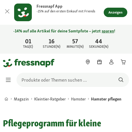
Fressnapf App
-15% auf den ersten Einkauf mit Friends
Anzeigen
-14% auf alle Artikel für deine Samtpfote – jetzt
sparen
!
01
16
57
44
TAG(E)
STUNDE(N)
MINUTE(N)
SEKUNDE(N)
Magazin
Kleintier-Ratgeber
Hamster
Hamster pflegen
Pflegeprogramm für kleine