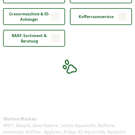
Gravurmaschine & ID-
Kofferraumservice
Anhänger
BARF-Sortiment &
Beratung
Weitere Marken
4PET, Adaptil, Almo Nature , amtra Aquaristik, Aniforte,
animonda, AniOne , Applaws, Ardap, AS Aquaristik, Bactador,