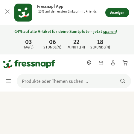
Fressnapf App
-15% auf den ersten Einkauf mit Friends
Anzeigen
-14% auf alle Artikel für deine Samtpfote – jetzt
sparen
!
03
06
22
18
TAG(E)
STUNDE(N)
MINUTE(N)
SEKUNDE(N)