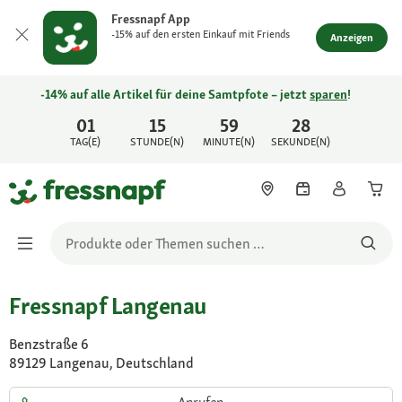
Fressnapf App
-15% auf den ersten Einkauf mit Friends
Anzeigen
-14% auf alle Artikel für deine Samtpfote – jetzt
sparen
!
01
15
59
28
TAG(E)
STUNDE(N)
MINUTE(N)
SEKUNDE(N)
Fressnapf Langenau
Benzstraße 6
89129 Langenau, Deutschland