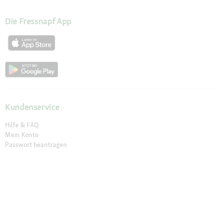
Die Fressnapf App
Kundenservice
Hilfe & FAQ
Mein Konto
Passwort beantragen
Meine Bestellungen
Meine Wunschliste
Schnelle Lieferung
Click & Collect
Sichere Zahlung & Zahlungsarten
30 Tage Rückgaberecht
Newsletter