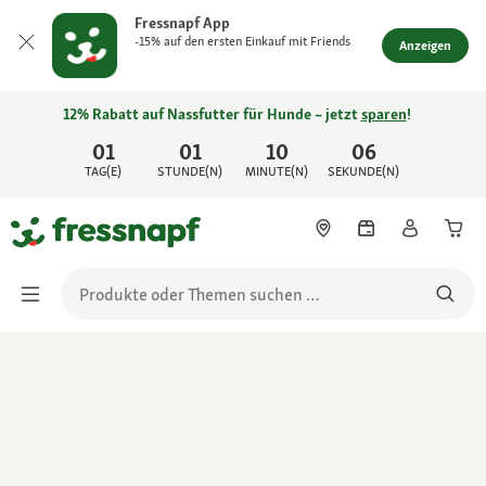
Fressnapf App
-15% auf den ersten Einkauf mit Friends
Anzeigen
12% Rabatt auf Nassfutter für Hunde – jetzt
sparen
!
01
01
10
06
TAG(E)
STUNDE(N)
MINUTE(N)
SEKUNDE(N)