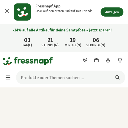
Fressnapf App
-15% auf den ersten Einkauf mit Friends
Anzeigen
-14% auf alle Artikel für deine Samtpfote – jetzt
sparen
!
03
21
19
06
TAG(E)
STUNDE(N)
MINUTE(N)
SEKUNDE(N)