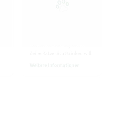
Die Trinkgewohnheiten
Zeit für 
deiner Katze
mit
Erfrische 
Was du tun kannst, wenn
eiskalten 
deine Katze nicht trinken will
Weitere Informationen
Weitere I