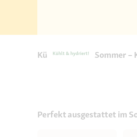
Kühl durch den Sommer – 
Kühlt & hydriert!
Perfekt ausgestattet im 