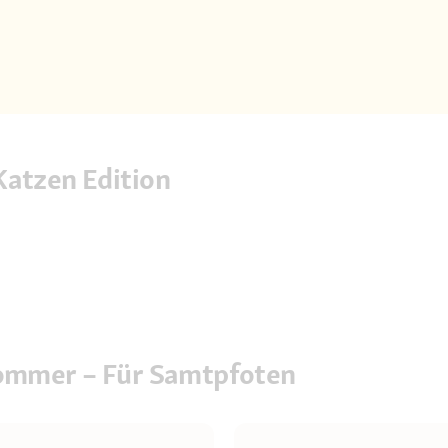
Katzen Edition
Sommer – Für Samtpfoten