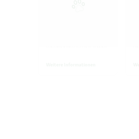
Hitzeschlag
Ur
Warum du deinen Hund
Ur
niemals allein im Auto lassen
Re
solltest
Weitere Informationen
We