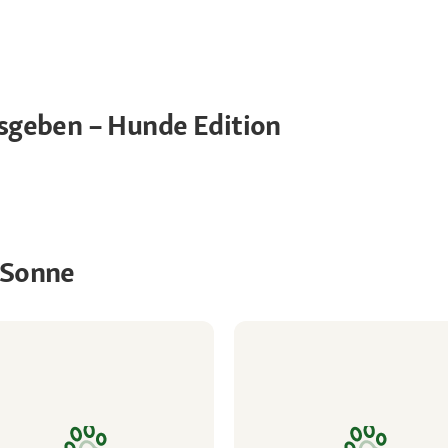
geben – Hunde Edition
r Sonne