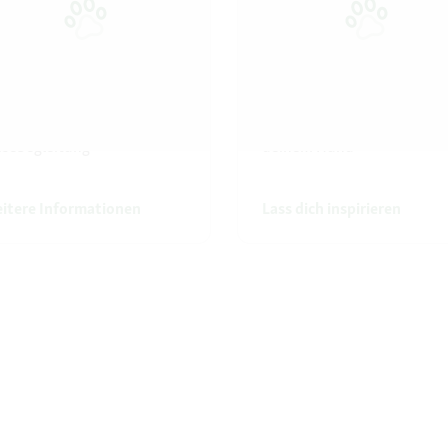
laub für deine Katze
Gute Reise
laubsbetreuung oder
Eine unvergessliche Reise 
isebegleitung
deinem Hund
itere Informationen
Lass dich inspirieren