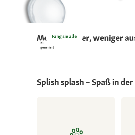
Mehr Sommer, weniger aus
Fang sie alle
KI-
generiert
Splish splash – Spaß in de