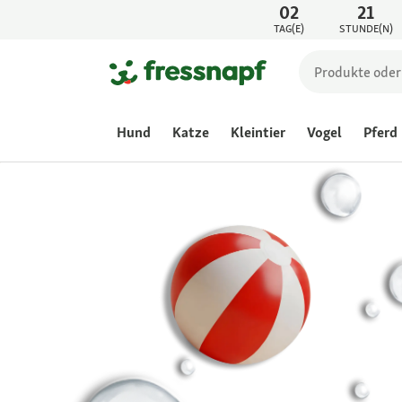
02
21
TAG(E)
STUNDE(N)
Hund
Katze
Kleintier
Vogel
Pferd