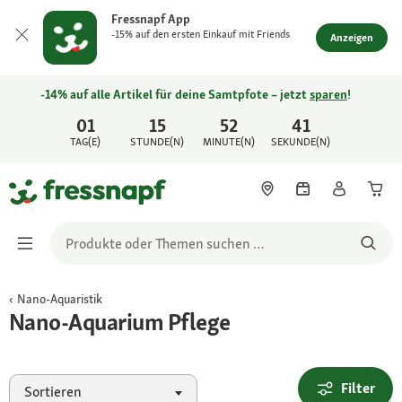
Fressnapf App
-15% auf den ersten Einkauf mit Friends
Anzeigen
-14% auf alle Artikel für deine Samtpfote – jetzt
sparen
!
01
15
52
41
TAG(E)
STUNDE(N)
MINUTE(N)
SEKUNDE(N)
Nano-Aquaristik
Nano-Aquarium Pflege
Filter
Sortieren