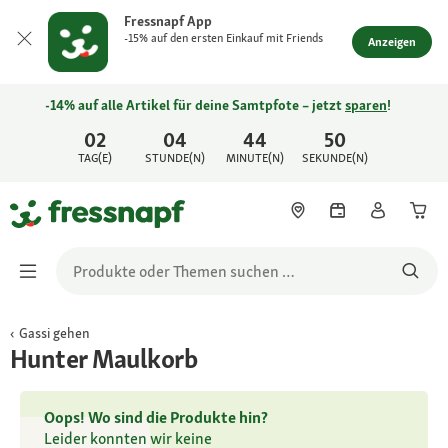
Fressnapf App
-15% auf den ersten Einkauf mit Friends
Anzeigen
-14% auf alle Artikel für deine Samtpfote – jetzt
sparen
!
02
04
44
50
TAG(E)
STUNDE(N)
MINUTE(N)
SEKUNDE(N)
Gassi gehen
Hunter Maulkorb
Oops! Wo sind die Produkte hin?
Leider konnten wir keine