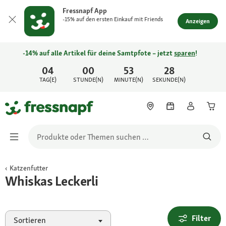
Fressnapf App
-15% auf den ersten Einkauf mit Friends
Anzeigen
-14% auf alle Artikel für deine Samtpfote – jetzt
sparen
!
04
00
53
28
TAG(E)
STUNDE(N)
MINUTE(N)
SEKUNDE(N)
Katzenfutter
Whiskas Leckerli
Filter
Sortieren