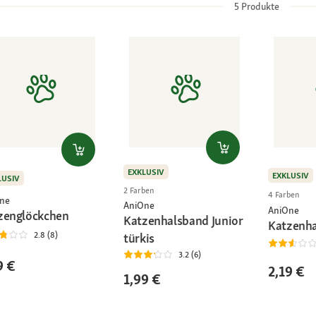
5
Produkte
EXKLUSIV
EXKLUSIV
LUSIV
2 Farben
4 Farben
ne
AniOne
AniOne
zenglöckchen
Katzenhalsband Junior
Katzenha
2.8 (8)
türkis
3.2 (6)
9 €
2,19 €
1,99 €