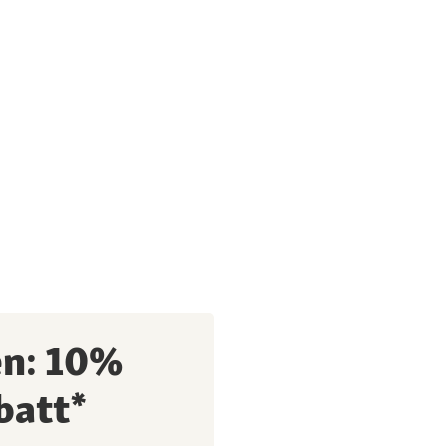
en: 10%
batt*