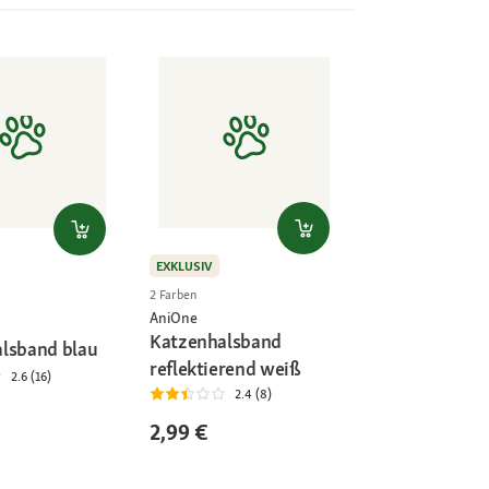
EXKLUSIV
2 Farben
AniOne
Katzenhalsband
lsband blau
reflektierend weiß
2.6 (16)
2.4 (8)
2,99 €