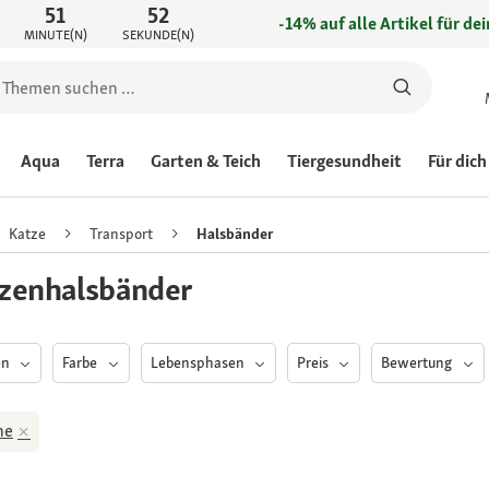
51
52
-14% auf alle Artikel für de
MINUTE(N)
SEKUNDE(N)
Aqua
Terra
Garten & Teich
Tiergesundheit
Für dich
Katze
Transport
Halsbänder
zenhalsbänder
en
Farbe
Lebensphasen
Preis
Bewertung
ne