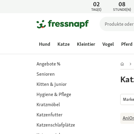
02
08
TAG(E)
STUNDE(N)
Hund
Katze
Kleintier
Vogel
Pferd
Angebote %
Senioren
Kat
Kitten & Junior
Hygiene & Pflege
Mark
Kratzmöbel
Katzenfutter
AniO
Katzenschlafplätze