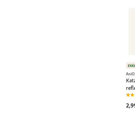
EXK
AniO
Kat
refl
2,9