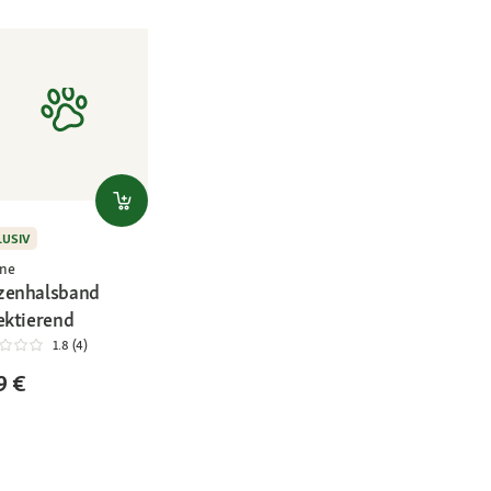
LUSIV
ne
zenhalsband
ektierend
1.8 (4)
9 €