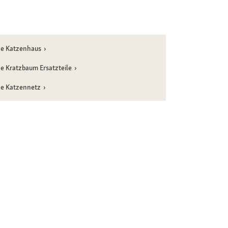
ne Katzenhaus
e Kratzbaum Ersatzteile
ne Katzennetz