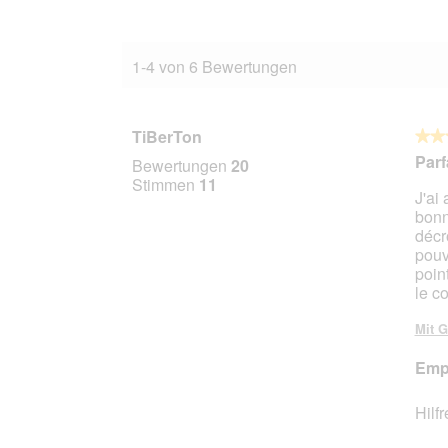
1-4 von 6 Bewertungen
TiBerTon
★★
★★
5
Parfa
Bewertungen
20
von
Stimmen
11
J'ai 
5
bonne
Stern
décr
pouv
point
le co
Mit G
Empf
Hilf