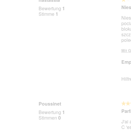
1
Nie
Bewertung
1
von
Stimme
1
Nies
5
poci
Stern
blok
szcz
pole
Mit G
Empf
Hilf
Poussinet
★★
★★
5
Parf
Bewertung
1
von
Stimmen
0
J'ai
5
C 'es
Stern