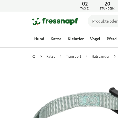
02
20
TAG(E)
STUNDE(N)
Hund
Katze
Kleintier
Vogel
Pferd
Katze
Transport
Halsbänder