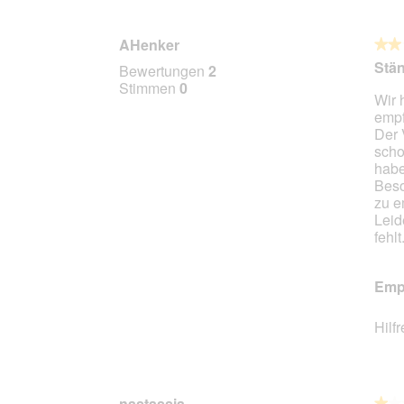
AHenker
★★
★★
2
Stän
Bewertungen
2
von
Stimmen
0
Wir 
5
empf
Stern
Der 
scho
habe
Beso
zu e
Leid
fehlt
Empf
Hilf
nastassia
★★
★★