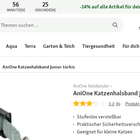
56
25
-14% auf alle Artikel für de
MINUTE(N)
SEKUNDE(N)
Aqua
Terra
Garten & Teich
Tiergesundheit
Für dich
AniOne Katzenhalsband Junior türkis
AniOne Halsbänder
AniOne Katzenhalsband J
3.2
(6)
Produkt
Stufenlos verstellbar
Praktischer Sicherheitsversc
Geeignet für kleine Katzen