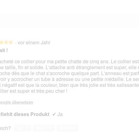
·
vor einem Jahr
★★★
★★★
it !
acheté ce collier pour ma petite chatte de cinq ans. Le collier est
 taille, fin et solide. L'attache anti étranglement est super, elle 
en.
oche dès que le chat s'accroche quelque part. L'anneau est parf
oir y accrocher un tube à adresse ou une petite médaille. Le seul
 négatif est que la couleur, bien que très jolie est très salissante
llier est super et très peu cher !
oogle übersetzen
iehlt dieses Produkt
✔
Ja
reich?
Ja ·
1
Nein ·
0
Melden