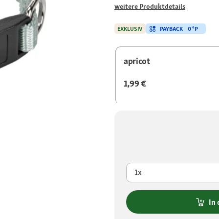
weitere Produktdetails
PAYBACK
0 °P
EXKLUSIV
apricot
1,99 €
1x
In