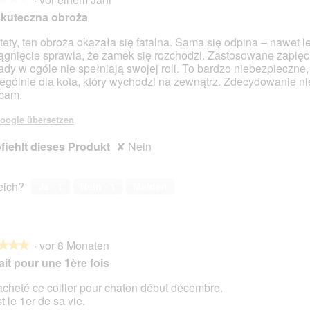
skuteczna obroża
tety, ten obroża okazała się fatalna. Sama się odpina – nawet l
ągnięcie sprawia, że zamek się rozchodzi. Zastosowane zapięci
en.
ady w ogóle nie spełniają swojej roli. To bardzo niebezpieczne,
ególnie dla kota, który wychodzi na zewnątrz. Zdecydowanie ni
cam.
oogle übersetzen
iehlt dieses Produkt
✘
Nein
reich?
Ja ·
1
Nein ·
1
Melden
·
vor 8 Monaten
★★★
★★★
ait pour une 1ère fois
 acheté ce collier pour chaton début décembre.
t le 1er de sa vie.
en.