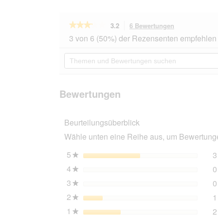
★★★★★
★★★★★
3.2
6 Bewertungen
Mit
dieser
3.2
3 von 6 (50%) der Rezensenten empfehlen 
von
Aktion
5
navigierst
Themen
Sternen.
du
und
Bewertungen
zu
Bewertungen
lesen
den
suchen
für
Bewertungen.
AniOne
Bewertungen
Katzenhalsband
Junior
türkis
Beurteilungsüberblick
Wähle unten eine Reihe aus, um Bewertungen
5
Sterne
3
★
4
Sterne
0
★
3
Sterne
0
★
2
Sterne
1
★
1
Sterne
2
★