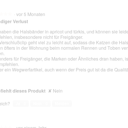
·
vor 5 Monaten
★★★
★★★
diger Verlust
haben die Halsbänder in apricot und türkis, und können sie leide
ehlen, insbesondere nicht für Freigänger.
en.
Verschlußclip geht viel zu leicht auf, sodass die Katzen die Ha
n öfters in der Wohnung beim normalen Rennen und Toben ver
n.
nders für Freigänger, die Marken oder Ähnliches dran haben, ist
mpfehlen.
er ein Wegwerfartikel, auch wenn der Preis gut ist da die Qualitä
.
iehlt dieses Produkt
✘
Nein
reich?
Ja ·
0
Nein ·
0
Melden
·
vor einem Jahr
★★★
★★★