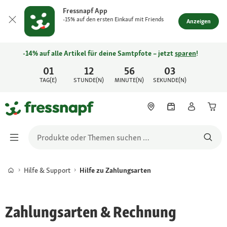
Fressnapf App
-15% auf den ersten Einkauf mit Friends
Anzeigen
-14% auf alle Artikel für deine Samtpfote – jetzt
sparen
!
01
12
56
03
TAG(E)
STUNDE(N)
MINUTE(N)
SEKUNDE(N)
Hilfe & Support
Hilfe zu Zahlungsarten
Zahlungsarten & Rechnung