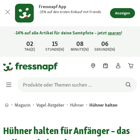
Fressnapf App
-15% auf den ersten Einkauf mit Friends
Anzeigen
-14% auf alle Artikel für deine Samtpfote – jetzt
sparen
!
02
15
08
06
TAG(E)
STUNDE(N)
MINUTE(N)
SEKUNDE(N)
Magazin
Vogel-Ratgeber
Hühner
Hühner halten
Hühner halten für Anfänger – das