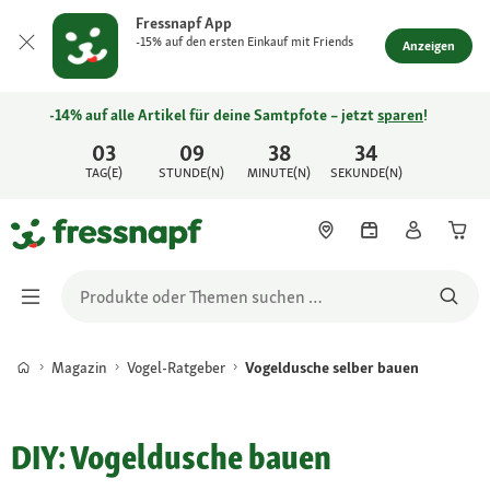
Fressnapf App
-15% auf den ersten Einkauf mit Friends
Anzeigen
-14% auf alle Artikel für deine Samtpfote – jetzt
sparen
!
03
09
38
34
TAG(E)
STUNDE(N)
MINUTE(N)
SEKUNDE(N)
Magazin
Vogel-Ratgeber
Vogeldusche selber bauen
DIY: Vogeldusche bauen