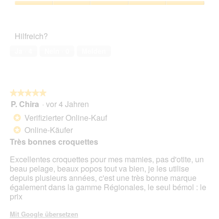
s
4
Zufriedenheit
e
von
des
r
5
Haustiers,
A
Hilfreich?
5
k
von
t
Ja ·
4
Nein ·
0
Melden
5
i
o
n
w
★★★★★
★★★★★
i
P. Chira
·
vor 4 Jahren
r
5
d
von
Verifizierter Online-Kauf
*
e
5
Online-Käufer
*
i
Sternen.
n
Très bonnes croquettes
m
Excellentes croquettes pour mes mamies, pas d'otite, un
o
beau pelage, beaux popos tout va bien, je les utilise
d
depuis plusieurs années, c'est une très bonne marque
a
également dans la gamme Régionales, le seul bémol : le
l
prix
e
s
Mit Google übersetzen
D