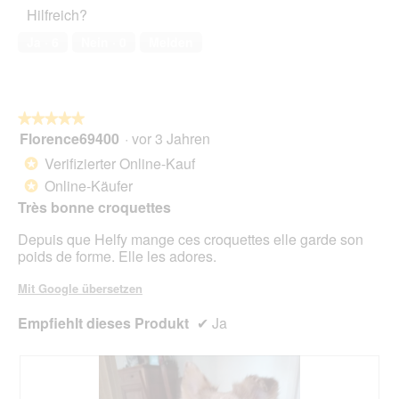
Haustiers,
t
A
Hilfreich?
5
o
k
von
1
t
Ja ·
6
Nein ·
0
Melden
5
.
i
o
n
w
★★★★★
★★★★★
i
Florence69400
·
vor 3 Jahren
r
5
d
von
Verifizierter Online-Kauf
*
e
5
Online-Käufer
*
i
Sternen.
n
Très bonne croquettes
m
Depuis que Helfy mange ces croquettes elle garde son
o
poids de forme. Elle les adores.
d
a
Mit Google übersetzen
l
e
Empfiehlt dieses Produkt
✔
Ja
s
D
i
a
l