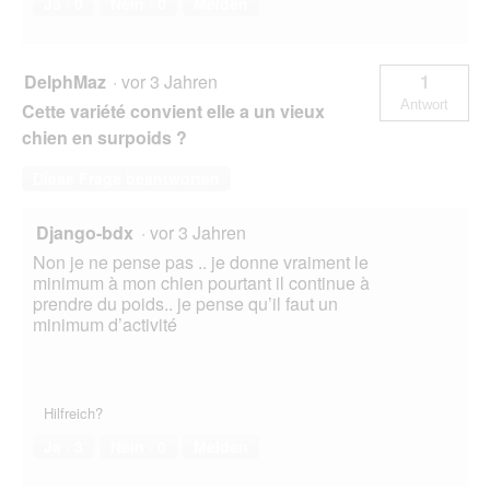
Ja ·
0
Nein ·
0
Melden
DelphMaz
·
vor 3 Jahren
1
Antwort
Cette variété convient elle a un vieux
chien en surpoids ?
Diese Frage beantworten
Django-bdx
·
vor 3 Jahren
Non je ne pense pas .. je donne vraiment le
minimum à mon chien pourtant il continue à
prendre du poids.. je pense qu’il faut un
minimum d’activité
Hilfreich?
Ja ·
3
Nein ·
0
Melden