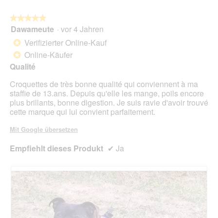
auf
die
folg
★★★★★
★★★★★
Scha
Dawameute
·
vor 4 Jahren
5
klick
von
wird
Verifizierter Online-Kauf
*
der
5
unte
Online-Käufer
*
Sternen.
aufg
Qualité
Inhal
aktua
Croquettes de très bonne qualité qui conviennent à ma
staffie de 13.ans. Depuis qu'elle les mange, poils encore
plus brillants, bonne digestion. Je suis ravie d'avoir trouvé
cette marque qui lui convient parfaitement.
Mit Google übersetzen
Empfiehlt dieses Produkt
✔
Ja