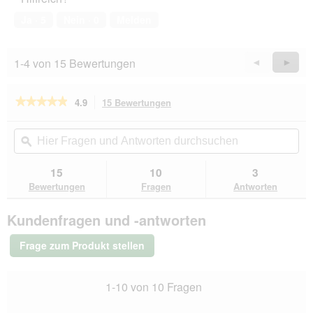
5
von
Ja ·
5
Nein ·
0
Melden
5
1-4 von 15 Bewertungen
Zurück
◄
Weiter
►
Reviews
Revie
★★★★★
★★★★★
4.9
15 Bewertungen
Mit
dieser
4.9
von
Aktion
Hier
Hie
5
navigierst
Fragen
ϙ
Fra
Sternen.
du
und
un
Bewertungen
zu
Antworten
Ant
15
10
3
lesen
den
durchsuchen
du
für
Bewertungen
Fragen
Antworten
Bewertungen.
ACANA
Senior
Kundenfragen und -antworten
2x11,4
kg
Frage zum Produkt stellen
1-10 von 10 Fragen