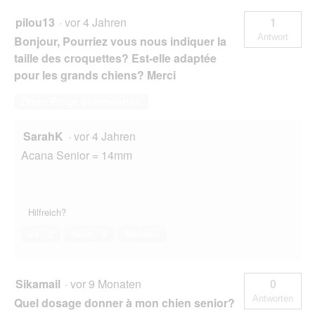
pilou13
·
vor 4 Jahren
1
Antwort
Bonjour, Pourriez vous nous indiquer la
taille des croquettes? Est-elle adaptée
pour les grands chiens? Merci
Diese Frage beantworten
SarahK
·
vor 4 Jahren
Acana Senior = 14mm
Hilfreich?
Ja ·
2
Nein ·
0
Melden
Sikamail
·
vor 9 Monaten
0
Antworten
Quel dosage donner à mon chien senior?