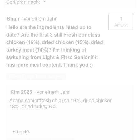
Menü
Sortieren nach:
▼
Shan
·
vor einem Jahr
1
Antwort
Hello are the ingredients listed up to
date? Are the first 3 still Fresh boneless
chicken (16%), dried chicken (15%), dried
turkey meat (14%)? I'm thinking of
switching from Light & Fit to Senior if it
has more meat content. Thank you :)
Diese Frage beantworten
Kim 2025
·
vor einem Jahr
Acana senior:fresh chicken 19%, dried chicken
18%, dried turkey 6%
Hilfreich?