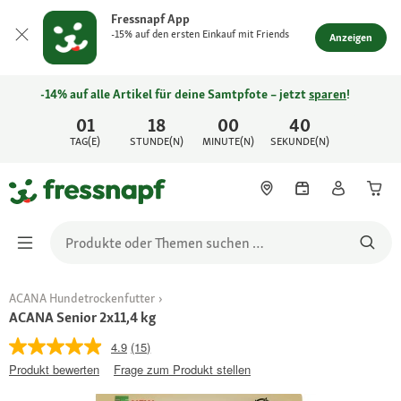
Fressnapf App
-15% auf den ersten Einkauf mit Friends
Anzeigen
-14% auf alle Artikel für deine Samtpfote – jetzt
sparen
!
01
18
00
40
TAG(E)
STUNDE(N)
MINUTE(N)
SEKUNDE(N)
ACANA Hundetrockenfutter
ACANA Senior 2x11,4 kg
4.9
(15)
Produkt bewerten
Frage zum Produkt stellen