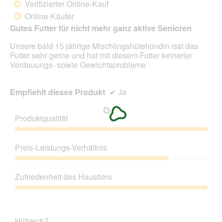
Verifizierter Online-Kauf
*
5
Online-Käufer
*
Sternen.
Gutes Futter für nicht mehr ganz aktive Senioren
Unsere bald 15 jährige Mischlingshütehündin isst das
Futter sehr gerne und hat mit diesem Futter keinerlei
Verdauungs- sowie Gewichtsprobleme
Empfiehlt dieses Produkt
✔
Ja
Produktqualität
Produktqualität,
5
Preis-Leistungs-Verhältnis
von
5
Preis-
Leistungs-
Zufriedenheit des Haustiers
Verhältnis,
4
Zufriedenheit
von
des
5
Haustiers,
Hilfreich?