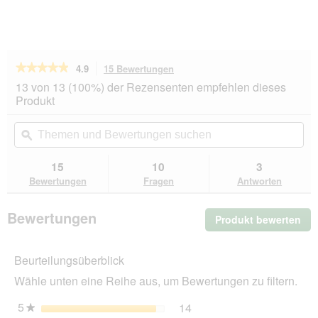
★★★★★
★★★★★
4.9
15 Bewertungen
Mit
dieser
4.9
13 von 13 (100%) der Rezensenten empfehlen dieses
von
Aktion
Produkt
5
navigierst
Sternen.
du
Themen
Th
Bewertungen
zu
und
ϙ
un
lesen
den
Bewertungen
Be
für
Bewertungen.
ACANA
suchen
su
15
10
3
Senior
Bewertungen
Fragen
Antworten
2x11,4
kg
Bewertungen
Produkt bewerten
.
Mit
die
Beurteilungsüberblick
Akt
wir
Wähle unten eine Reihe aus, um Bewertungen zu filtern.
ein
mo
5
Sterne
14
14 Bewertungen mit 5 St
Auswählen, um nach Bewer
★
Dia