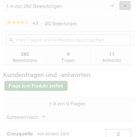
i
n
1-4 von 282 Bewertungen
Zurück
◄
Weiter
►
a
w
Reviews
Revie
l
i
o
r
★★★★★
★★★★★
4.5
282 Bewertungen
Mit
g
d
dieser
4.5
f
e
von
Aktion
Hier
Hie
e
i
5
navigierst
Fragen
ϙ
Fra
l
n
Sternen.
du
und
un
d
m
Bewertungen
zu
Antworten
Ant
g
282
9
11
lesen
o
den
durchsuchen
du
e
für
Bewertungen
Fragen
Antworten
d
Bewertungen.
Almo
ö
a
nature
f
l
Kundenfragen und -antworten
HFC
f
e
Natural
n
s
Nassfutter
Frage zum Produkt stellen
e
Katze
D
Hähnchenfilet
t
i
24x70
.
a
1-9 von 9 Fragen
g
l
o
Menü
Sortieren nach:
g
▼
f
e
Crouquette
·
vor einem Jahr
2
l