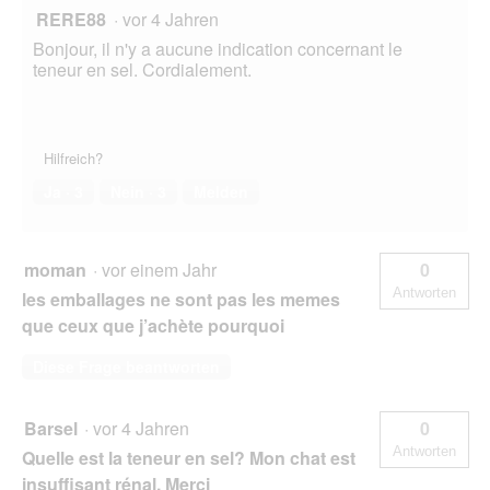
RERE88
·
vor 4 Jahren
Bonjour, il n'y a aucune indication concernant le
teneur en sel. Cordialement.
Hilfreich?
Ja ·
3
Nein ·
3
Melden
moman
·
vor einem Jahr
0
Antworten
les emballages ne sont pas les memes
que ceux que j’achète pourquoi
Diese Frage beantworten
Barsel
·
vor 4 Jahren
0
Antworten
Quelle est la teneur en sel? Mon chat est
insuffisant rénal. Merci