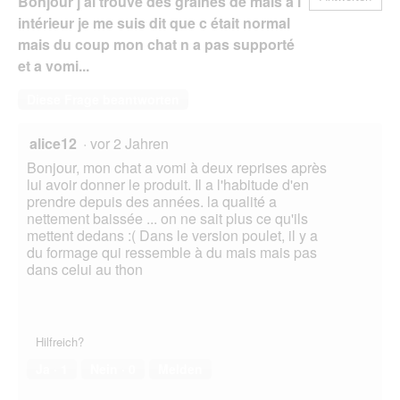
Bonjour j ai trouvé des graines de maïs à l
intérieur je me suis dit que c était normal
mais du coup mon chat n a pas supporté
et a vomi...
Diese Frage beantworten
alice12
·
vor 2 Jahren
Bonjour, mon chat a vomi à deux reprises après
lui avoir donner le produit. Il a l'habitude d'en
prendre depuis des années. la qualité a
nettement baissée ... on ne sait plus ce qu'ils
mettent dedans :( Dans le version poulet, il y a
du formage qui ressemble à du mais mais pas
dans celui au thon
Hilfreich?
Ja ·
1
Nein ·
0
Melden