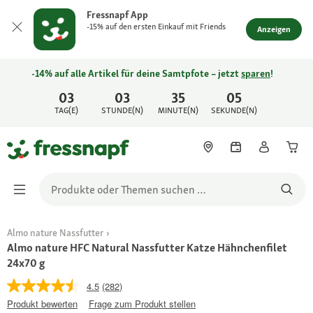
Fressnapf App
-15% auf den ersten Einkauf mit Friends
Anzeigen
-14% auf alle Artikel für deine Samtpfote – jetzt
sparen
!
03
03
35
05
TAG(E)
STUNDE(N)
MINUTE(N)
SEKUNDE(N)
Almo nature Nassfutter
Almo nature HFC Natural Nassfutter Katze Hähnchenfilet
24x70 g
4.5
(282)
Produkt bewerten
Frage zum Produkt stellen