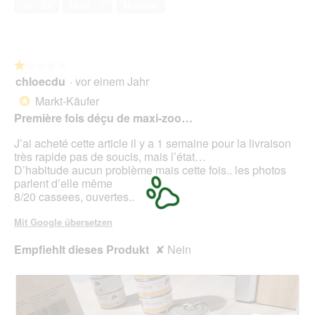
Ja ·
28
Nein ·
7
Melden
l
d
g
e
ö
★★★★★
★★★★★
f
chloecdu
·
vor einem Jahr
1
f
von
Markt-Käufer
*
n
5
Première fois déçu de maxi-zoo…
e
Sternen.
t
J’ai acheté cette article il y a 1 semaine pour la livraison
.
très rapide pas de soucis, mais l’état…
D’habitude aucun problème mais cette fois.. les photos
parlent d’elle même
8/20 cassees, ouvertes..
Mit Google übersetzen
Empfiehlt dieses Produkt
✘
Nein