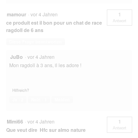
mamour
·
vor 4 Jahren
1
Antwort
ce produit est il bon pour un chat de race
ragdoll de 6 ans
Diese Frage beantworten
JuBo
·
vor 4 Jahren
Mon ragdoll à 3 ans, il les adore !
Hilfreich?
Ja ·
2
Nein ·
1
Melden
Mimi66
·
vor 4 Jahren
1
Antwort
Que veut dire Hfc sur almo nature