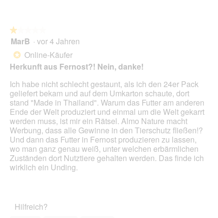
D
o
i
n
a
w
l
★★★★★
★★★★★
i
o
MarB
·
vor 4 Jahren
r
1
g
d
von
Online-Käufer
*
f
e
5
Herkunft aus Fernost?! Nein, danke!
e
i
Sternen.
l
n
Ich habe nicht schlecht gestaunt, als ich den 24er Pack
d
m
geliefert bekam und auf dem Umkarton schaute, dort
g
o
stand "Made in Thailand". Warum das Futter am anderen
e
d
Ende der Welt produziert und einmal um die Welt gekarrt
ö
a
werden muss, ist mir ein Rätsel. Almo Nature macht
f
l
Werbung, dass alle Gewinne in den Tierschutz fließen!?
f
e
Und dann das Futter in Fernost produzieren zu lassen,
n
s
wo man ganz genau weiß, unter welchen erbärmlichen
e
D
Zuständen dort Nutztiere gehalten werden. Das finde ich
t
i
wirklich ein Unding.
.
a
l
o
g
Hilfreich?
f
e