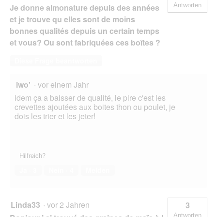
Antworten
Je donne almonature depuis des années
d
g
et je trouve qu elles sont de moins
e
bonnes qualités depuis un certain temps
ö
et vous? Ou sont fabriquées ces boîtes ?
f
f
Diese Frage beantworten
n
e
t
iwo'
·
vor einem Jahr
.
idem ça a baisser de qualité, le pire c'est les
crevettes ajoutées aux boites thon ou poulet, je
dois les trier et les jeter!
Hilfreich?
Ja ·
3
Nein ·
4
Melden
Linda33
·
vor 2 Jahren
3
Antworten