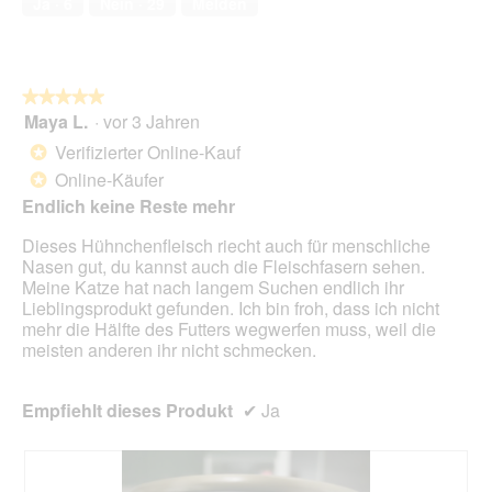
Ja ·
6
Nein ·
29
Melden
n
s
5
.
i
e
D
o
t
i
n
.
a
w
l
★★★★★
★★★★★
i
o
Maya L.
·
vor 3 Jahren
r
5
g
d
von
Verifizierter Online-Kauf
*
f
e
5
Online-Käufer
e
*
i
Sternen.
l
n
Endlich keine Reste mehr
d
m
g
Dieses Hühnchenfleisch riecht auch für menschliche
o
e
Nasen gut, du kannst auch die Fleischfasern sehen.
d
ö
Meine Katze hat nach langem Suchen endlich ihr
a
f
Lieblingsprodukt gefunden. Ich bin froh, dass ich nicht
l
f
mehr die Hälfte des Futters wegwerfen muss, weil die
e
n
meisten anderen ihr nicht schmecken.
s
e
D
t
i
.
Empfiehlt dieses Produkt
✔
Ja
a
l
o
g