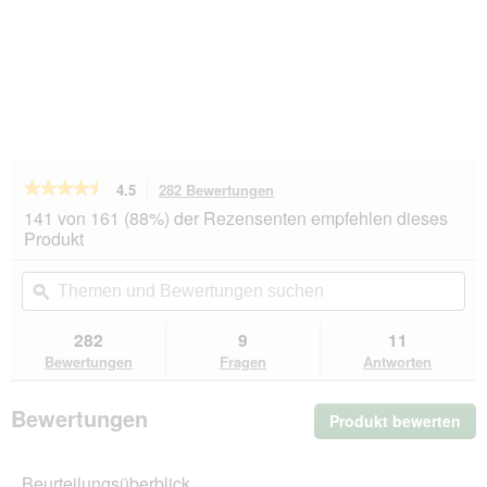
★★★★★
★★★★★
4.5
282 Bewertungen
Mit
dieser
4.5
141 von 161 (88%) der Rezensenten empfehlen dieses
von
Aktion
Produkt
5
navigierst
Sternen.
du
Themen
Th
Bewertungen
zu
und
ϙ
un
lesen
den
Bewertungen
Be
für
Bewertungen.
Almo
suchen
su
282
9
11
nature
Bewertungen
Fragen
Antworten
HFC
Natural
Nassfutter
Bewertungen
Produkt bewerten
.
Katze
Hähnchenfilet
Mit
24x70
die
g
Beurteilungsüberblick
Akt