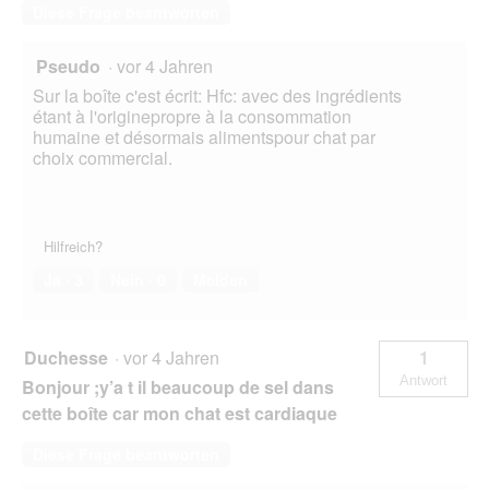
Diese Frage beantworten
Pseudo
·
vor 4 Jahren
Sur la boîte c'est écrit: Hfc: avec des ingrédients
étant à l'originepropre à la consommation
humaine et désormais alimentspour chat par
choix commercial.
Hilfreich?
Ja ·
3
Nein ·
0
Melden
Duchesse
·
vor 4 Jahren
1
Antwort
Bonjour ;y’a t il beaucoup de sel dans
cette boîte car mon chat est cardiaque
Diese Frage beantworten