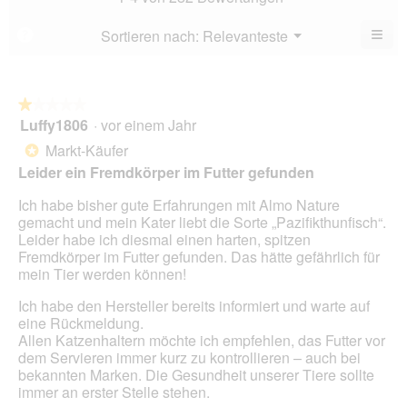
4.5
5.
von
≡
Menü
Sortieren nach:
Relevanteste
?
▼
5.
Wen
du
auf
die
folg
★★★★★
★★★★★
Scha
Luffy1806
·
vor einem Jahr
1
klick
von
wird
Markt-Käufer
*
der
5
unte
Leider ein Fremdkörper im Futter gefunden
Sternen.
aufg
Inhal
Ich habe bisher gute Erfahrungen mit Almo Nature
aktua
gemacht und mein Kater liebt die Sorte „Pazifikthunfisch“.
Leider habe ich diesmal einen harten, spitzen
Fremdkörper im Futter gefunden. Das hätte gefährlich für
mein Tier werden können!
Ich habe den Hersteller bereits informiert und warte auf
eine Rückmeldung.
Allen Katzenhaltern möchte ich empfehlen, das Futter vor
dem Servieren immer kurz zu kontrollieren – auch bei
bekannten Marken. Die Gesundheit unserer Tiere sollte
immer an erster Stelle stehen.