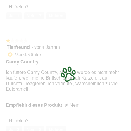
5
Haustiers,
t
A
Hilfreich?
1
o
k
von
1
t
Ja ·
1
Nein ·
7
Melden
5
.
i
o
n
w
★★★★★
★★★★★
i
Tierfreund
·
vor 4 Jahren
r
1
d
von
Markt-Käufer
*
e
5
Carny Country
i
Sternen.
n
Ich füttere Carny Country, aber ich werde es nicht mehr
m
kaufen, weil meine Britisch Shorhair Katzen.... auf
o
Durchfall reagieren. Ich vermute , warscheinlich zu viel
d
Euteranteil.
a
l
e
Empfiehlt dieses Produkt
✘
Nein
s
D
i
Hilfreich?
a
Ja ·
2
Nein ·
8
Melden
l