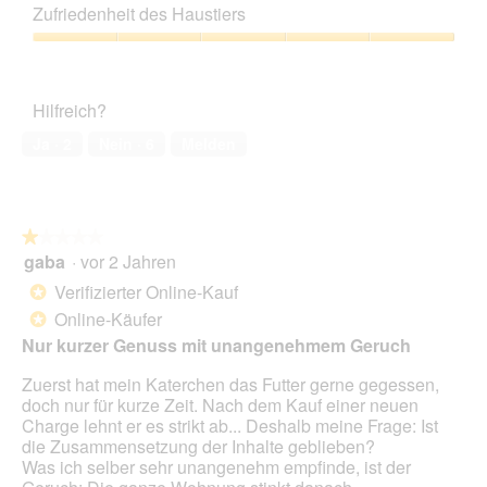
Leistungs-
Zufriedenheit des Haustiers
Verhältnis,
4
Zufriedenheit
von
des
5
Haustiers,
Hilfreich?
5
von
Ja ·
2
Nein ·
6
Melden
5
★★★★★
★★★★★
gaba
·
vor 2 Jahren
1
von
Verifizierter Online-Kauf
*
5
Online-Käufer
*
Sternen.
Nur kurzer Genuss mit unangenehmem Geruch
Zuerst hat mein Katerchen das Futter gerne gegessen,
doch nur für kurze Zeit. Nach dem Kauf einer neuen
Charge lehnt er es strikt ab... Deshalb meine Frage: Ist
die Zusammensetzung der Inhalte geblieben?
Was ich selber sehr unangenehm empfinde, ist der