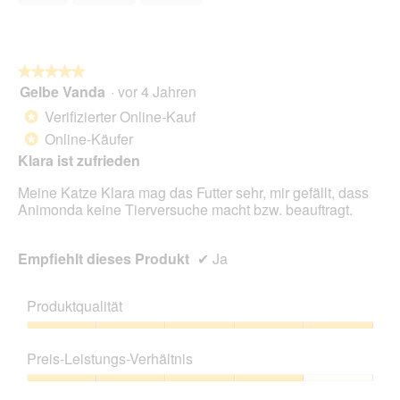
o
g
f
e
★★★★★
★★★★★
l
Gelbe Vanda
·
vor 4 Jahren
5
d
von
Verifizierter Online-Kauf
g
*
5
e
Online-Käufer
*
Sternen.
ö
Klara ist zufrieden
f
f
Meine Katze Klara mag das Futter sehr, mir gefällt, dass
n
Animonda keine Tierversuche macht bzw. beauftragt.
e
t
.
Empfiehlt dieses Produkt
✔
Ja
Produktqualität
Produktqualität,
5
Preis-Leistungs-Verhältnis
von
5
Preis-