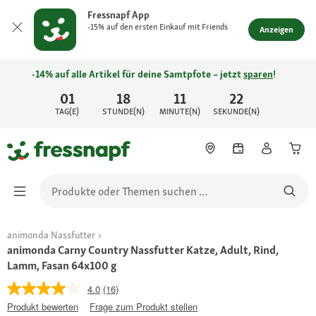
Fressnapf App
-15% auf den ersten Einkauf mit Friends
Anzeigen
-14% auf alle Artikel für deine Samtpfote – jetzt
sparen
!
01
18
11
22
TAG(E)
STUNDE(N)
MINUTE(N)
SEKUNDE(N)
animonda Nassfutter
animonda Carny Country Nassfutter Katze, Adult, Rind,
Lamm, Fasan 64x100 g
4.0
(16)
Produkt bewerten
Frage zum Produkt stellen