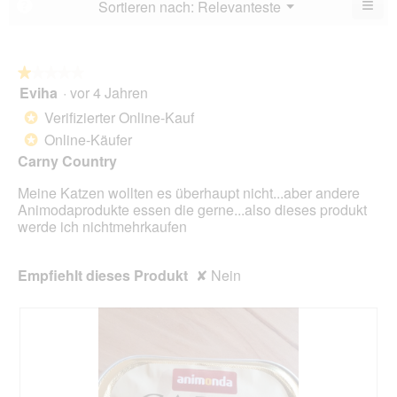
≡
Menü
Sortieren nach:
Relevanteste
?
▼
5.
Wen
du
auf
die
folg
★★★★★
★★★★★
Scha
Eviha
·
vor 4 Jahren
1
klick
von
wird
Verifizierter Online-Kauf
*
der
5
unte
Online-Käufer
*
Sternen.
aufg
Carny Country
Inhal
aktua
Meine Katzen wollten es überhaupt nicht...aber andere
Animodaprodukte essen die gerne...also dieses produkt
werde ich nichtmehrkaufen
Empfiehlt dieses Produkt
✘
Nein