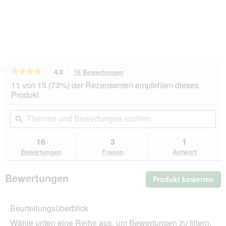
★★★★★
★★★★★
4.0
16 Bewertungen
Mit
dieser
4
11 von 15 (73%) der Rezensenten empfehlen dieses
von
Aktion
Produkt
5
navigierst
Sternen.
du
Themen
Th
Bewertungen
zu
und
ϙ
un
lesen
den
Bewertungen
Be
für
Bewertungen.
animonda
suchen
su
16
3
1
Carny
Bewertungen
Fragen
Antwort
Country
Nassfutter
Katze,
Bewertungen
Produkt bewerten
.
Adult,
Rind,
Mit
Lamm,
die
Fasan
Beurteilungsüberblick
Akt
64x100
wir
g
Wähle unten eine Reihe aus, um Bewertungen zu filtern.