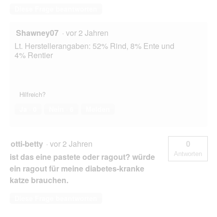
Diese Frage beantworten
Shawney07
·
vor 2 Jahren
Lt. Herstellerangaben: 52% Rind, 8% Ente und
4% Rentier
Hilfreich?
Ja ·
0
Nein ·
6
Melden
otti-betty
·
vor 2 Jahren
0
Antworten
ist das eine pastete oder ragout? würde
ein ragout für meine diabetes-kranke
katze brauchen.
Diese Frage beantworten