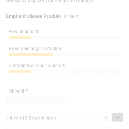
Geruch: Die ganze Wohnung stinkt danach...
Empfiehlt dieses Produkt
✘
Nein
Produktqualität
Produktqualität,
1
Preis-Leistungs-Verhältnis
von
5
Preis-
Leistungs-
Zufriedenheit des Haustiers
Verhältnis,
2
Zufriedenheit
von
des
5
Haustiers,
Hilfreich?
1
von
Ja ·
0
Nein ·
3
Melden
5
1-4 von 16 Bewertungen
Zurück
◄
Weiter
►
Reviews
Revie