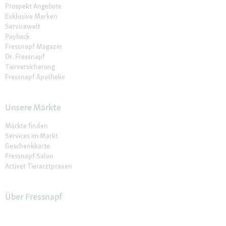
Prospekt Angebote
Exklusive Marken
Servicewelt
Payback
Fressnapf Magazin
Dr. Fressnapf
Tierversicherung
Fressnapf Apotheke
Unsere Märkte
Märkte finden
Services im Markt
Geschenkkarte
Fressnapf Salon
Activet Tierarztpraxen
Über Fressnapf
Über uns
Karriere