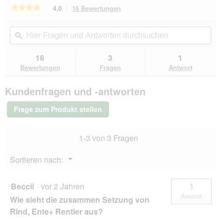
★★★★★
★★★★★
4.0
16 Bewertungen
Mit
dieser
4
von
Aktion
Hier
Hie
5
navigierst
Fragen
ϙ
Fra
Sternen.
du
und
un
Bewertungen
zu
Antworten
Ant
16
3
1
lesen
den
durchsuchen
du
für
Bewertungen
Fragen
Antwort
Bewertungen.
animonda
Carny
Kundenfragen und -antworten
Country
Nassfutter
Katze,
Frage zum Produkt stellen
Adult,
Rind,
Lamm,
1-3 von 3 Fragen
Fasan
64x100
g
Menü
Sortieren nach:
▼
Beccii
·
vor 2 Jahren
1
Antwort
Wie sieht die zusammen Setzung von
Rind, Ente+ Rentier aus?