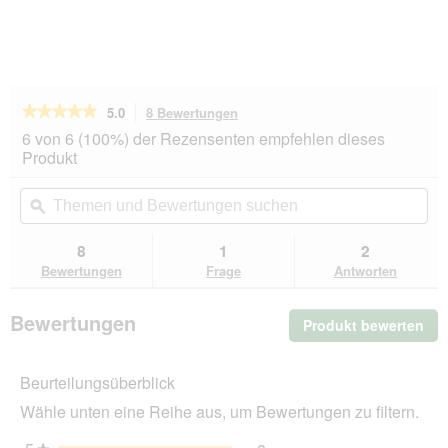
★★★★★
★★★★★
5.0
8 Bewertungen
Mit
dieser
5
6 von 6 (100%) der Rezensenten empfehlen dieses
von
Aktion
Produkt
5
navigierst
Sternen.
du
Themen
Th
Bewertungen
zu
und
ϙ
un
lesen
den
Bewertungen
Be
für
Bewertungen.
animonda
suchen
su
8
1
2
Carny
Bewertungen
Frage
Antworten
Nassfutter
Katze
Adult
Bewertungen
Produkt bewerten
.
Ocean
Weißer
Mit
Thunfisch
die
und
Beurteilungsüberblick
Akt
Red
wir
Snapper
Wähle unten eine Reihe aus, um Bewertungen zu filtern.
ein
12x80
g
mo