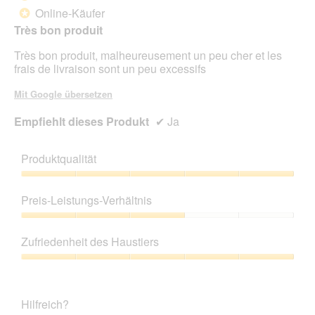
Online-Käufer
*
Sternen.
Très bon produit
Très bon produit, malheureusement un peu cher et les
frais de livraison sont un peu excessifs
Mit Google übersetzen
Empfiehlt dieses Produkt
✔
Ja
Produktqualität
Produktqualität,
5
Preis-Leistungs-Verhältnis
von
5
Preis-
Leistungs-
Zufriedenheit des Haustiers
Verhältnis,
3
Zufriedenheit
von
des
5
Haustiers,
Hilfreich?
5