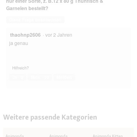
nur einer Sorte, z. B.12 x 80 g Thunfisch &
g
Garnelen bestellt?
Diese Frage beantworten
thaohnp2606
·
vor 2 Jahren
ja genau
Hilfreich?
Ja ·
0
Nein ·
10
Melden
Weitere passende Kategorien
Animonda
Animonda
Animonda Kitten