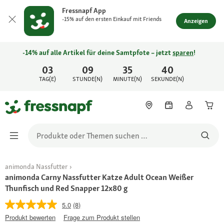
Fressnapf App
-15% auf den ersten Einkauf mit Friends
Anzeigen
-14% auf alle Artikel für deine Samtpfote – jetzt
sparen
!
03
09
35
40
TAG(E)
STUNDE(N)
MINUTE(N)
SEKUNDE(N)
animonda Nassfutter
animonda Carny Nassfutter Katze Adult Ocean Weißer
Thunfisch und Red Snapper 12x80 g
5.0
(8)
Produkt bewerten
Frage zum Produkt stellen