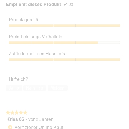
Empfiehlt dieses Produkt
✔
Ja
Produktqualität
Produktqualität,
5
Preis-Leistungs-Verhältnis
von
5
Preis-
Leistungs-
Zufriedenheit des Haustiers
Verhältnis,
4
Zufriedenheit
von
des
5
Haustiers,
Hilfreich?
5
von
Ja ·
0
Nein ·
10
Melden
5
★★★★★
★★★★★
Kriss 06
·
vor 2 Jahren
5
von
Verifizierter Online-Kauf
*
5