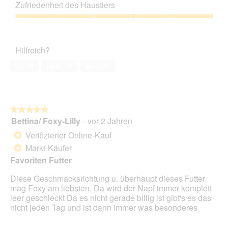
Leistungs-
e
Zufriedenheit des Haustiers
Verhältnis,
l
4
Zufriedenheit
d
von
des
g
5
Haustiers,
e
Hilfreich?
5
ö
von
f
Ja ·
0
Nein ·
0
Melden
5
f
n
e
t
.
★★★★★
★★★★★
Bettina/ Foxy-Lilly
·
vor 2 Jahren
5
von
Verifizierter Online-Kauf
*
5
Markt-Käufer
*
Sternen.
Favoriten Futter
Diese Geschmacksrichtung u. überhaupt dieses Futter
mag Foxy am liebsten. Da wird der Napf immer komplett
leer geschleckt Da es nicht gerade billig ist gibt's es das
nicht jeden Tag und ist dann immer was besonderes