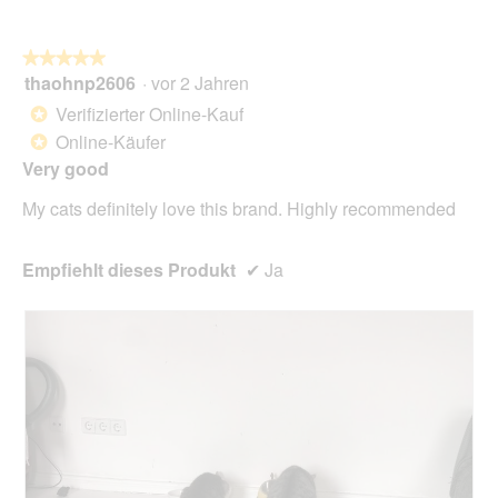
du
auf
die
folg
★★★★★
★★★★★
Scha
thaohnp2606
·
vor 2 Jahren
5
klick
von
wird
Verifizierter Online-Kauf
*
der
5
unte
Online-Käufer
*
Sternen.
aufg
Very good
Inhal
aktua
My cats definitely love this brand. Highly recommended
Empfiehlt dieses Produkt
✔
Ja