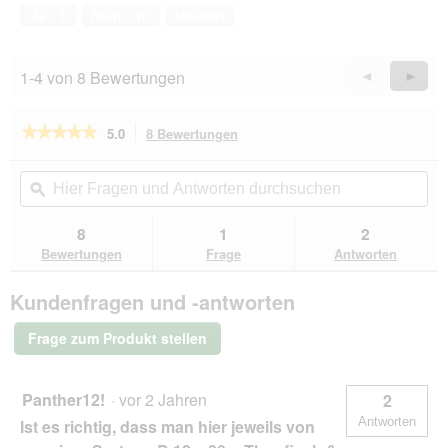
von
Ja ·
1
Nein ·
10
Melden
5
1-4 von 8 Bewertungen
Zurück
◄
Weiter
►
Reviews
Revie
★★★★★
★★★★★
5.0
8 Bewertungen
Mit
dieser
5
von
Aktion
Hier
Hie
5
navigierst
Fragen
ϙ
Fra
Sternen.
du
und
un
Bewertungen
zu
Antworten
Ant
8
1
2
lesen
den
durchsuchen
du
für
Bewertungen
Frage
Antworten
Bewertungen.
animonda
Carny
Kundenfragen und -antworten
Nassfutter
Katze
Adult
Frage zum Produkt stellen
Ocean
Weißer
Thunfisch
und
Panther12!
·
vor 2 Jahren
2
Red
Antworten
Ist es richtig, dass man hier jeweils von
Snapper
12x80