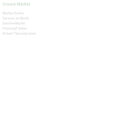
Unsere Märkte
Märkte finden
Services im Markt
Geschenkkarte
Fressnapf Salon
Activet Tierarztpraxen
Über Fressnapf
Über uns
Karriere
Verantwortung
Tierisch Engagiert
Compliance
Marktplatz Partner werden
Presse
Anfahrt