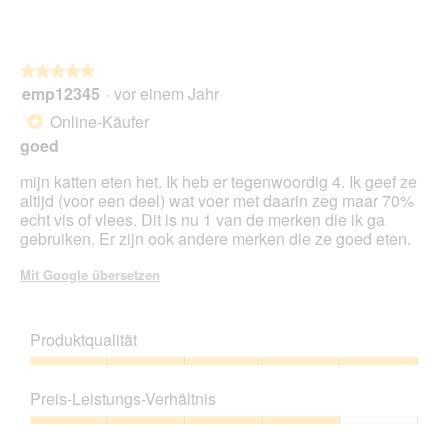
o
n
w
★★★★★
★★★★★
i
emp12345
·
vor einem Jahr
r
5
d
von
Online-Käufer
*
e
5
goed
i
Sternen.
n
mijn katten eten het. Ik heb er tegenwoordig 4. Ik geef ze
m
altijd (voor een deel) wat voer met daarin zeg maar 70%
o
echt vis of vlees. Dit is nu 1 van de merken die ik ga
d
gebruiken. Er zijn ook andere merken die ze goed eten.
a
l
Mit Google übersetzen
e
s
D
Produktqualität
i
a
Produktqualität,
l
5
o
Preis-Leistungs-Verhältnis
von
g
5
Preis-
f