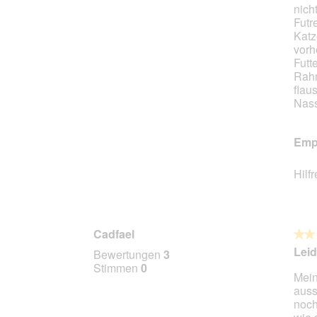
nich
Stern
Futr
Katz
vorh
Futte
Rahm
flau
Nass
Empf
Hilf
Cadfael
★★
★★
2
Leid
Bewertungen
3
von
Stimmen
0
Mein
5
auss
Stern
noch