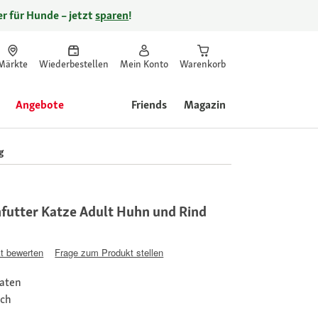
r für Hunde – jetzt
sparen
!
Märkte
Wiederbestellen
Mein Konto
Warenkorb
Angebote
Friends
Magazin
g
futter Katze Adult Huhn und Rind
t bewerten
Frage zum Produkt stellen
taten
sch