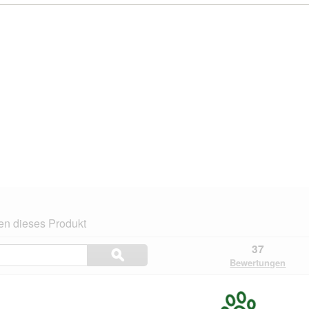
en dieses Produkt
Themen
37
ϙ
und
Suchen
Bewertungen
Bewertungen
suchen
.