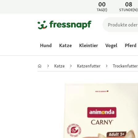
00
08
TAG(E)
STUNDE(N)
Hund
Katze
Kleintier
Vogel
Pferd
Katze
Katzenfutter
Trockenfutter