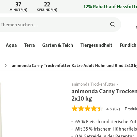
37
22
12% Rabatt auf Nassfutte
MINUTE(N)
SEKUNDE(N)
Aqua
Terra
Garten & Teich
Tiergesundheit
Für dich
animonda Carny Trockenfutter Katze Adult Huhn und Rind 2x10 k
animonda Trockenfutter
animonda Carny Trocken
2x10 kg
4.5
(37)
Produk
65 % Fleisch und tierische Zu
Mit 35 % frischem Hühnerflei
0 % Getreide in der Rezeptur