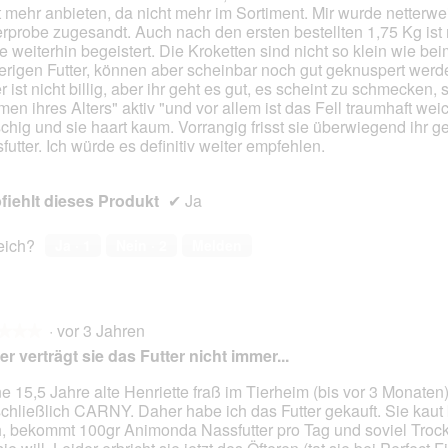
t mehr anbieten, da nicht mehr im Sortiment. Mir wurde netterwe
en.
erprobe zugesandt. Auch nach den ersten bestellten 1,75 Kg ist
e weiterhin begeistert. Die Kroketten sind nicht so klein wie bei
erigen Futter, können aber scheinbar noch gut geknuspert werd
r ist nicht billig, aber ihr geht es gut, es scheint zu schmecken, s
en ihres Alters" aktiv "und vor allem ist das Fell traumhaft weic
schig und sie haart kaum. Vorrangig frisst sie überwiegend ihr 
futter. Ich würde es definitiv weiter empfehlen.
iehlt dieses Produkt
✔
Ja
reich?
Ja ·
1
Nein ·
2
Melden
·
vor 3 Jahren
★★★
★★★
er verträgt sie das Futter nicht immer...
e 15,5 Jahre alte Henriette fraß im Tierheim (bis vor 3 Monaten
chließlich CARNY. Daher habe ich das Futter gekauft. Sie kau
en.
, bekommt 100gr Animonda Nassfutter pro Tag und soviel Trock