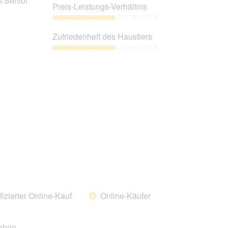
it Senior
4
Preis-Leistungs-Verhältnis
von
5
Preis-
Leistungs-
Zufriedenheit des Haustiers
Verhältnis,
3
Zufriedenheit
von
des
5
Haustiers,
3
von
5
fizierter Online-Kauf
Online-Käufer
*
hohen