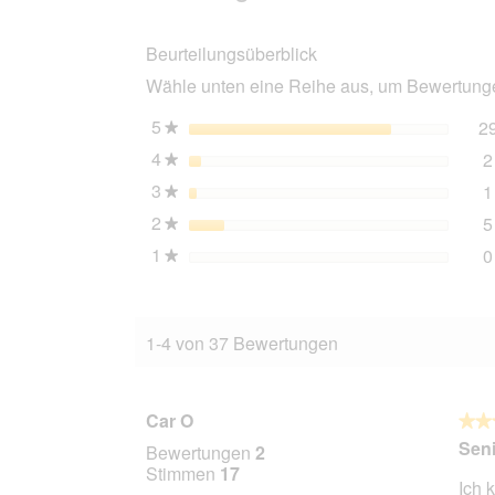
Trockenfutter
Katze
Beurteilungsüberblick
Adult
Huhn
Wähle unten eine Reihe aus, um Bewertungen
und
Rind
2x10
5
Sterne
2
★
kg
4
Sterne
2
★
3
Sterne
1
★
2
Sterne
5
★
1
Sterne
0
★
1-4 von 37 Bewertungen
Car O
★★
★★
5
Seni
Bewertungen
2
von
Stimmen
17
Ich 
5