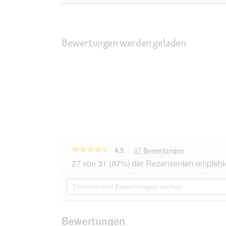
Bewertungen werden geladen
★★★★★
★★★★★
4.5
37 Bewertungen
Mit
dieser
4.5
27 von 31 (87%) der Rezensenten empfehl
von
Aktion
5
navigierst
Themen
Sternen.
du
und
Bewertungen
zu
Bewertungen
lesen
den
suchen
für
Bewertungen
animonda
Bewertungen
Carny