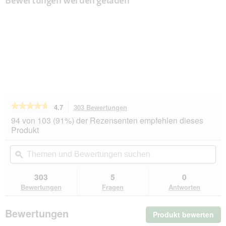
★★★★★
★★★★★
4.7
303 Bewertungen
Mit
dieser
4.7
94 von 103 (91%) der Rezensenten empfehlen dieses
von
Aktion
Produkt
5
navigierst
Sternen.
du
Themen
Th
Bewertungen
zu
und
ϙ
un
lesen
den
Bewertungen
Be
für
Bewertungen.
animonda
suchen
su
303
5
0
GranCarno
Bewertungen
Fragen
Antworten
Original
Nassfutter
Hund
Bewertungen
Produkt bewerten
.
Adult,
Lachs
Mit