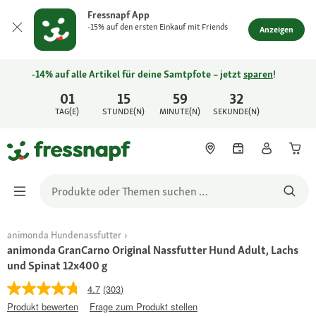
Fressnapf App
-15% auf den ersten Einkauf mit Friends
Anzeigen
-14% auf alle Artikel für deine Samtpfote – jetzt
sparen
!
01
15
59
32
TAG(E)
STUNDE(N)
MINUTE(N)
SEKUNDE(N)
animonda Hundenassfutter
animonda GranCarno Original Nassfutter Hund Adult, Lachs
und Spinat 12x400 g
4.7
(303)
Produkt bewerten
Frage zum Produkt stellen