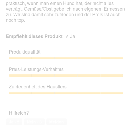
praktisch, wenn man einen Hund hat, der nicht alles
verträgt. Gemüse/Obst gebe ich nach eigenem Ermessen
zu. Wir sind damit sehr zufrieden und der Preis ist auch
noch top.
Empfiehlt dieses Produkt
✔
Ja
Produktqualität
Produktqualität,
5
Preis-Leistungs-Verhältnis
von
5
Preis-
Leistungs-
Zufriedenheit des Haustiers
Verhältnis,
5
Zufriedenheit
von
des
5
Haustiers,
Hilfreich?
5
von
Ja ·
5
Nein ·
3
Melden
5