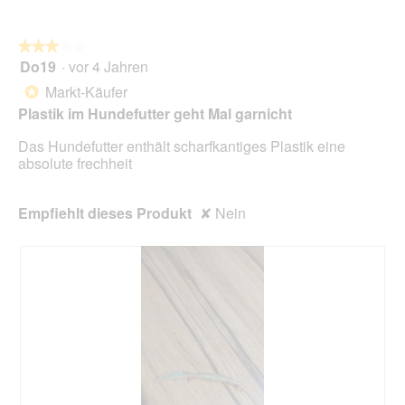
★★★★★
★★★★★
Do19
·
vor 4 Jahren
3
von
Markt-Käufer
*
5
Plastik im Hundefutter geht Mal garnicht
Sternen.
Das Hundefutter enthält scharfkantiges Plastik eine
absolute frechheit
Empfiehlt dieses Produkt
✘
Nein