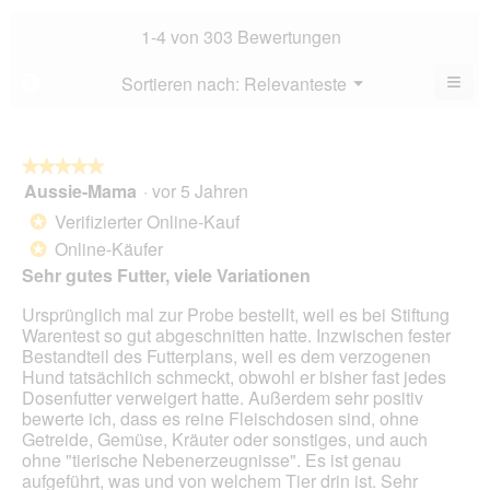
Dur
4.4
Bew
1-4 von 303 Bewertungen
von
4.5
5.
von
≡
Menü
Sortieren nach:
Relevanteste
?
▼
5.
Wen
du
auf
die
folg
★★★★★
★★★★★
Scha
Aussie-Mama
·
vor 5 Jahren
5
klick
von
wird
Verifizierter Online-Kauf
*
der
5
unte
Online-Käufer
*
Sternen.
aufg
Sehr gutes Futter, viele Variationen
Inhal
aktua
Ursprünglich mal zur Probe bestellt, weil es bei Stiftung
Warentest so gut abgeschnitten hatte. Inzwischen fester
Bestandteil des Futterplans, weil es dem verzogenen
Hund tatsächlich schmeckt, obwohl er bisher fast jedes
Dosenfutter verweigert hatte. Außerdem sehr positiv
bewerte ich, dass es reine Fleischdosen sind, ohne
Getreide, Gemüse, Kräuter oder sonstiges, und auch
ohne "tierische Nebenerzeugnisse". Es ist genau
aufgeführt, was und von welchem Tier drin ist. Sehr