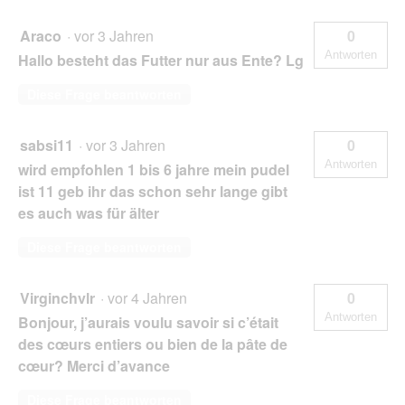
Araco
·
vor 3 Jahren
0
Antworten
Hallo besteht das Futter nur aus Ente? Lg
Diese Frage beantworten
sabsi11
·
vor 3 Jahren
0
Antworten
wird empfohlen 1 bis 6 jahre mein pudel
ist 11 geb ihr das schon sehr lange gibt
es auch was für älter
Diese Frage beantworten
Virginchvlr
·
vor 4 Jahren
0
Antworten
Bonjour, j’aurais voulu savoir si c’était
des cœurs entiers ou bien de la pâte de
cœur? Merci d’avance
Diese Frage beantworten