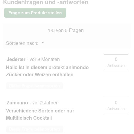
Kundenfragen und -antworten
Nassfutter
Hund
Frage zum Produkt stellen
Adult,
Lachs
und
1-5 von 5 Fragen
Spinat
12x400
g
Menü
Sortieren nach:
▼
Jederter
·
vor 9 Monaten
0
Antworten
Hallo ist in diesem protekt animondo
Zucker oder Weizen enthalten
Diese Frage beantworten
Zampano
·
vor 2 Jahren
0
Antworten
Verschiedene Sorten oder nur
Multifleisch Cocktail
Diese Frage beantworten