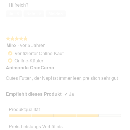
Haustiers,
l
A
Hilfreich?
4
a
k
von
s
t
Ja ·
5
Nein ·
2
Melden
5
t
i
i
o
k
n
t
w
★★★★★
★★★★★
e
i
Miro
·
vor 5 Jahren
i
r
5
l
d
von
Verifizierter Online-Kauf
*
e
5
Online-Käufer
*
i
Sternen.
n
Animonda GranCarno
m
Gutes Futter , der Napf ist immer leer, preislich sehr gut
o
d
a
Empfiehlt dieses Produkt
✔
Ja
l
e
s
Produktqualität
D
i
Produktqualität,
a
4
Preis-Leistungs-Verhältnis
l