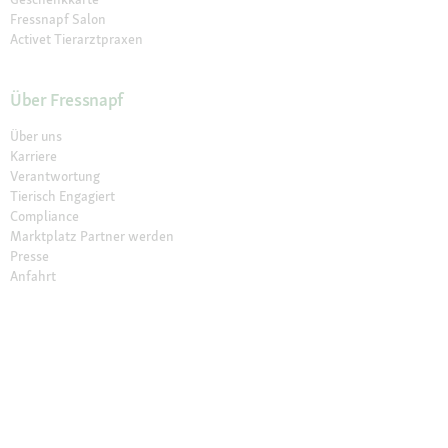
Fressnapf Salon
Activet Tierarztpraxen
Über Fressnapf
Über uns
Karriere
Verantwortung
Tierisch Engagiert
Compliance
Marktplatz Partner werden
Presse
Anfahrt
© 2026 Fressnapf Tiernahrungs GmbH
Impressum
AGB
Datenschutz
Grounding Map
Grounding Page
Widerrufsbelehrung
Cookie Einstellungen