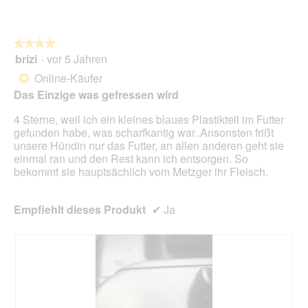
e
o
f
n
ä
w
★★★★★
★★★★★
h
i
brizi
·
vor 5 Jahren
r
r
4
l
d
von
Online-Käufer
*
i
e
5
Das Einzige was gefressen wird
c
i
Sternen.
h
n
4 Sterne, weil ich ein kleines blaues Plastikteil im Futter
m
gefunden habe, was scharfkantig war..Ansonsten frißt
o
unsere Hündin nur das Futter, an allen anderen geht sie
d
einmal ran und den Rest kann ich entsorgen. So
a
bekommt sie hauptsächlich vom Metzger ihr Fleisch.
l
e
s
Empfiehlt dieses Produkt
✔
Ja
D
i
a
l
o
g
f
e