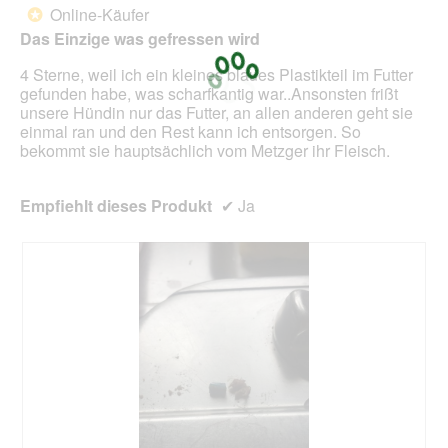
l
d
von
Online-Käufer
*
i
e
5
Das Einzige was gefressen wird
c
i
Sternen.
h
n
4 Sterne, weil ich ein kleines blaues Plastikteil im Futter
m
gefunden habe, was scharfkantig war..Ansonsten frißt
o
unsere Hündin nur das Futter, an allen anderen geht sie
d
einmal ran und den Rest kann ich entsorgen. So
a
bekommt sie hauptsächlich vom Metzger ihr Fleisch.
l
e
s
Empfiehlt dieses Produkt
✔
Ja
D
i
a
l
o
g
f
e
l
d
g
e
ö