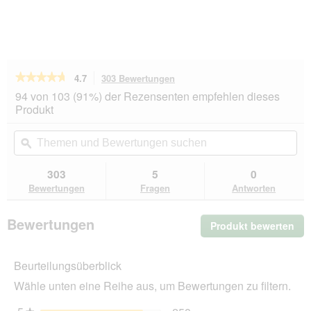
★★★★★
★★★★★
4.7
303 Bewertungen
Mit
dieser
4.7
94 von 103 (91%) der Rezensenten empfehlen dieses
von
Aktion
Produkt
5
navigierst
Sternen.
du
Themen
Th
Bewertungen
zu
und
ϙ
un
lesen
den
Bewertungen
Be
für
Bewertungen.
animonda
suchen
su
303
5
0
GranCarno
Bewertungen
Fragen
Antworten
Original
Nassfutter
Hund
Bewertungen
Produkt bewerten
.
Adult,
Pansen
Mit
12x400
die
g
Beurteilungsüberblick
Akt
wir
Wähle unten eine Reihe aus, um Bewertungen zu filtern.
ein
mo