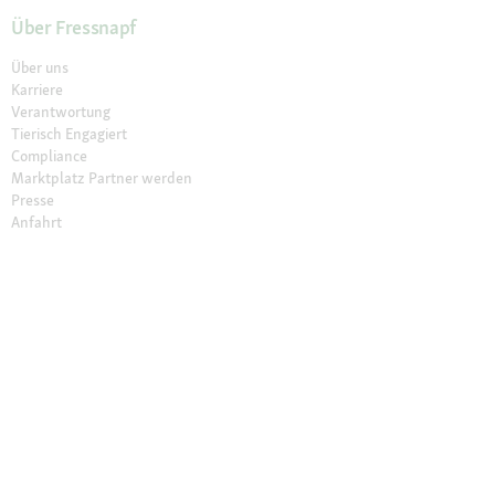
Über Fressnapf
Über uns
Karriere
Verantwortung
Tierisch Engagiert
Compliance
Marktplatz Partner werden
Presse
Anfahrt
© 2026 Fressnapf Tiernahrungs GmbH
Impressum
AGB
Datenschutz
Grounding Map
Grounding Page
Widerrufsbelehrung
Cookie Einstellungen
Die genannten Preise gelten nur für den Fressnapf-Online-Shop in
Deutschland der Fressnapf Tiernahrungs GmbH; alle Preisangaben in EUR