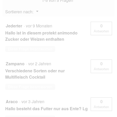
1-5 von 5 Fragen
Menü
Sortieren nach:
▼
Jederter
·
vor 9 Monaten
0
Antworten
Hallo ist in diesem protekt animondo
Zucker oder Weizen enthalten
Diese Frage beantworten
Zampano
·
vor 2 Jahren
0
Antworten
Verschiedene Sorten oder nur
Multifleisch Cocktail
Diese Frage beantworten
Araco
·
vor 3 Jahren
0
Antworten
Hallo besteht das Futter nur aus Ente? Lg