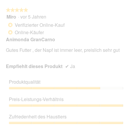
t
w
★★★★★
★★★★★
e
i
Miro
·
vor 5 Jahren
i
r
5
l
d
von
Verifizierter Online-Kauf
*
e
5
Online-Käufer
*
i
Sternen.
n
Animonda GranCarno
m
Gutes Futter , der Napf ist immer leer, preislich sehr gut
o
d
a
Empfiehlt dieses Produkt
✔
Ja
l
e
s
Produktqualität
D
i
Produktqualität,
a
4
Preis-Leistungs-Verhältnis
l
von
o
5
Preis-
g
Leistungs-
Zufriedenheit des Haustiers
f
Verhältnis,
e
5
Zufriedenheit
l
von