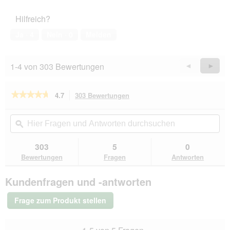
des
d
5
Haustiers,
g
Hilfreich?
5
e
von
ö
Ja ·
4
Nein ·
0
Melden
5
f
f
n
1-4 von 303 Bewertungen
Zurück
◄
Weiter
►
e
Reviews
Revie
t
.
★★★★★
★★★★★
4.7
303 Bewertungen
Mit
dieser
4.7
von
Aktion
Hier
Hie
5
navigierst
Fragen
ϙ
Fra
Sternen.
du
und
un
Bewertungen
zu
Antworten
Ant
303
5
0
lesen
den
durchsuchen
du
für
Bewertungen
Fragen
Antworten
Bewertungen.
animonda
GranCarno
Kundenfragen und -antworten
Original
Nassfutter
Hund
Frage zum Produkt stellen
Adult,
Pansen
12x400
g