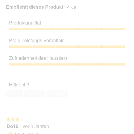
Empfiehlt dieses Produkt
✔
Ja
Produktqualität
Produktqualität,
5
Preis-Leistungs-Verhältnis
von
5
Preis-
Leistungs-
Zufriedenheit des Haustiers
Verhältnis,
5
Zufriedenheit
von
des
5
Haustiers,
Hilfreich?
5
von
Ja ·
5
Nein ·
3
Melden
5
★★★★★
★★★★★
Do19
·
vor 4 Jahren
3
von