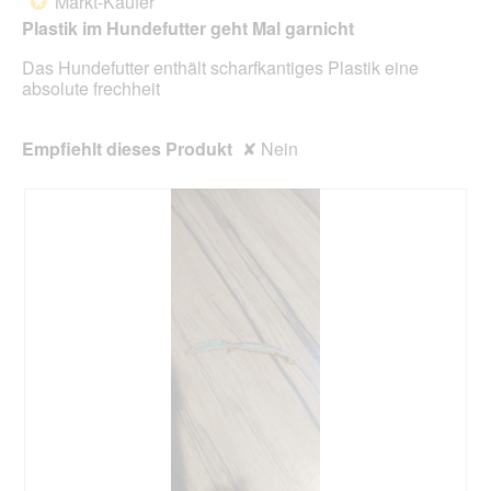
Markt-Käufer
*
5
Plastik im Hundefutter geht Mal garnicht
Sternen.
Das Hundefutter enthält scharfkantiges Plastik eine
absolute frechheit
Empfiehlt dieses Produkt
✘
Nein