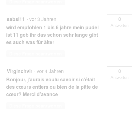
Diese Frage beantworten
sabsi11
·
vor 3 Jahren
0
Antworten
wird empfohlen 1 bis 6 jahre mein pudel
ist 11 geb ihr das schon sehr lange gibt
es auch was für älter
Diese Frage beantworten
Virginchvlr
·
vor 4 Jahren
0
Antworten
Bonjour, j’aurais voulu savoir si c’était
des cœurs entiers ou bien de la pâte de
cœur? Merci d’avance
Diese Frage beantworten