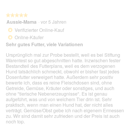
du
auf
die
folg
★★★★★
★★★★★
Scha
Aussie-Mama
·
vor 5 Jahren
5
klick
von
wird
Verifizierter Online-Kauf
*
der
5
unte
Online-Käufer
*
Sternen.
aufg
Sehr gutes Futter, viele Variationen
Inhal
aktua
Ursprünglich mal zur Probe bestellt, weil es bei Stiftung
Warentest so gut abgeschnitten hatte. Inzwischen fester
Bestandteil des Futterplans, weil es dem verzogenen
Hund tatsächlich schmeckt, obwohl er bisher fast jedes
Dosenfutter verweigert hatte. Außerdem sehr positiv
bewerte ich, dass es reine Fleischdosen sind, ohne
Getreide, Gemüse, Kräuter oder sonstiges, und auch
ohne "tierische Nebenerzeugnisse". Es ist genau
aufgeführt, was und von welchem Tier drin ist. Sehr
praktisch, wenn man einen Hund hat, der nicht alles
verträgt. Gemüse/Obst gebe ich nach eigenem Ermessen
zu. Wir sind damit sehr zufrieden und der Preis ist auch
noch top.