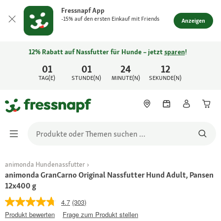
Fressnapf App
-15% auf den ersten Einkauf mit Friends
Anzeigen
12% Rabatt auf Nassfutter für Hunde – jetzt
sparen
!
01
01
24
12
TAG(E)
STUNDE(N)
MINUTE(N)
SEKUNDE(N)
animonda Hundenassfutter
animonda GranCarno Original Nassfutter Hund Adult, Pansen
12x400 g
4.7
(303)
Produkt bewerten
Frage zum Produkt stellen