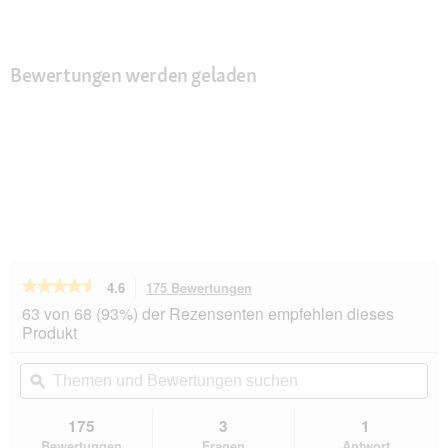
Bewertungen werden geladen
★★★★★
★★★★★
4.6
175 Bewertungen
Mit
dieser
4.6
63 von 68 (93%) der Rezensenten empfehlen dieses
von
Aktion
Produkt
5
navigierst
Sternen.
du
Themen
Th
Bewertungen
zu
und
ϙ
un
lesen
den
Bewertungen
Be
für
Bewertungen.
animonda
suchen
su
175
3
1
Integra
Bewertungen
Fragen
Antwort