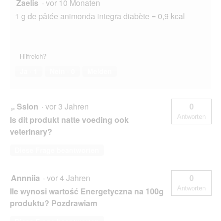
Zaelis
·
vor 10 Monaten
1 g de pâtée animonda integra diabète = 0,9 kcal
Hilfreich?
Ja ·
1
Nein ·
0
Melden
,. Sslon
·
vor 3 Jahren
0
Antworten
Is dit produkt natte voeding ook
veterinary?
Diese Frage beantworten
Annniia
·
vor 4 Jahren
0
Antworten
Ile wynosi wartość Energetyczna na 100g
produktu? Pozdrawiam