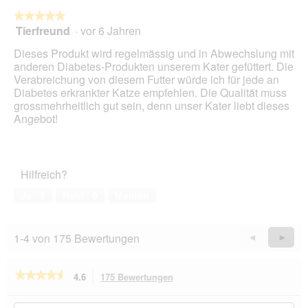
i
★★★★★
★★★★★
o
Tierfreund
·
vor 6 Jahren
5
n
von
w
Dieses Produkt wird regelmässig und in Abwechslung mit
5
i
anderen Diabetes-Produkten unserem Kater gefüttert. Die
Sternen.
r
Verabreichung von diesem Futter würde ich für jede an
d
Diabetes erkrankter Katze empfehlen. Die Qualität muss
e
grossmehrheitlich gut sein, denn unser Kater liebt dieses
i
Angebot!
n
m
o
d
Hilfreich?
a
l
Ja ·
5
Nein ·
0
Melden
e
s
D
1-4 von 175 Bewertungen
Zurück
◄
Weiter
►
i
Reviews
Revie
a
l
★★★★★
★★★★★
4.6
175 Bewertungen
Mit
o
dieser
4.6
g
von
Aktion
Hier
Hie
f