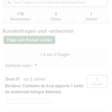
5
navigierst
Fragen
ϙ
Fra
e
Sternen.
du
und
un
l
Bewertungen
zu
Antworten
Ant
175
3
1
d
lesen
den
durchsuchen
du
für
g
Bewertungen
Fragen
Antwort
Bewertungen.
animonda
e
Integra
ö
Kundenfragen und -antworten
Protect
f
Nassfutter
f
Katze,
Frage zum Produkt stellen
n
Adult,
Diabetes
e
Geflügel
t
1-3 von 3 Fragen
16x100
.
g
Menü
Sortieren nach:
▼
Dom 31
·
vor 3 Jahren
1
Antwort
Bonjour, Combien de kcal apporte 1 boîte
de animonda Integra diabetes
Diese Frage beantworten