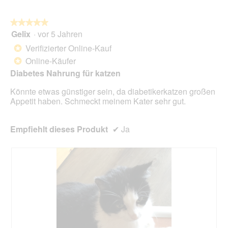
l
o
g
★★★★★
★★★★★
f
Gelix
·
vor 5 Jahren
5
e
von
Verifizierter Online-Kauf
*
l
5
d
Online-Käufer
*
Sternen.
g
Diabetes Nahrung für katzen
e
ö
Könnte etwas günstiger sein, da diabetikerkatzen großen
f
Appetit haben. Schmeckt meinem Kater sehr gut.
f
n
e
Empfiehlt dieses Produkt
✔
Ja
t
.