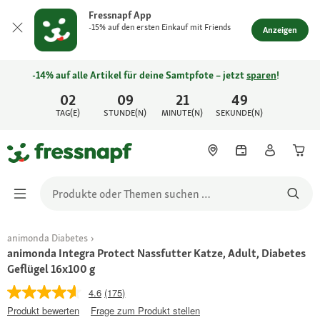
Fressnapf App
-15% auf den ersten Einkauf mit Friends
Anzeigen
-14% auf alle Artikel für deine Samtpfote – jetzt
sparen
!
02
09
21
49
TAG(E)
STUNDE(N)
MINUTE(N)
SEKUNDE(N)
animonda Diabetes
animonda Integra Protect Nassfutter Katze, Adult, Diabetes
Geflügel 16x100 g
4.6
(175)
Produkt bewerten
Frage zum Produkt stellen