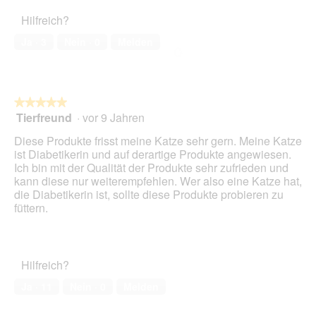
5
a
Haustiers,
t
A
Hilfreich?
l
5
o
k
e
von
2
t
Ja ·
3
Nein ·
0
Melden
s
5
.
i
D
o
i
n
a
w
l
★★★★★
★★★★★
i
o
Tierfreund
·
vor 9 Jahren
r
5
g
d
von
Diese Produkte frisst meine Katze sehr gern. Meine Katze
f
e
5
ist Diabetikerin und auf derartige Produkte angewiesen.
e
i
Sternen.
Ich bin mit der Qualität der Produkte sehr zufrieden und
l
n
kann diese nur weiterempfehlen. Wer also eine Katze hat,
d
m
die Diabetikerin ist, sollte diese Produkte probieren zu
g
o
füttern.
e
d
ö
a
f
l
f
e
n
Hilfreich?
s
e
D
Ja ·
11
Nein ·
0
Melden
t
i
.
a