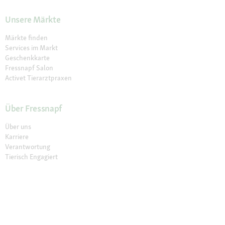
Unsere Märkte
Märkte finden
Services im Markt
Geschenkkarte
Fressnapf Salon
Activet Tierarztpraxen
Über Fressnapf
Über uns
Karriere
Verantwortung
Tierisch Engagiert
Compliance
Marktplatz Partner werden
Presse
Anfahrt