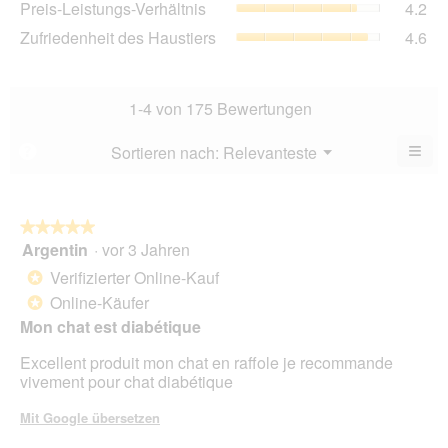
Preis-Leistungs-Verhältnis
4.2
Bew
von
Lei
4.7
Zuf
Zufriedenheit des Haustiers
4.6
5.
Ver
von
des
Dur
5.
Hau
Bew
Dur
4.2
Bew
1-4 von 175 Bewertungen
von
4.6
5.
von
≡
Menü
Sortieren nach:
Relevanteste
?
▼
5.
Wen
du
auf
die
folg
★★★★★
★★★★★
Scha
Argentin
·
vor 3 Jahren
5
klick
von
wird
Verifizierter Online-Kauf
*
der
5
unte
Online-Käufer
*
Sternen.
aufg
Mon chat est diabétique
Inhal
aktua
Excellent produit mon chat en raffole je recommande
vivement pour chat diabétique
Mit Google übersetzen