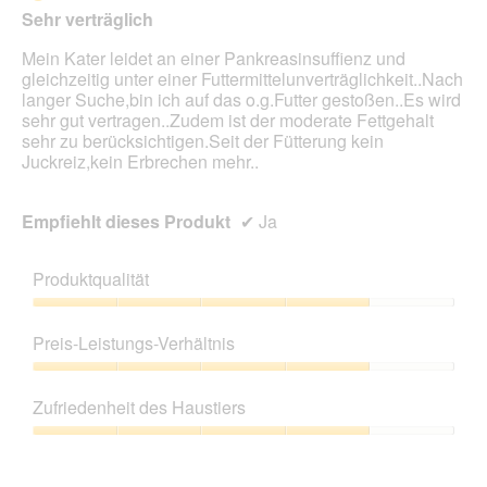
5
Sehr verträglich
Sternen.
Mein Kater leidet an einer Pankreasinsuffienz und
gleichzeitig unter einer Futtermittelunverträglichkeit..Nach
langer Suche,bin ich auf das o.g.Futter gestoßen..Es wird
sehr gut vertragen..Zudem ist der moderate Fettgehalt
sehr zu berücksichtigen.Seit der Fütterung kein
Juckreiz,kein Erbrechen mehr..
Empfiehlt dieses Produkt
✔
Ja
Produktqualität
Produktqualität,
4
Preis-Leistungs-Verhältnis
von
5
Preis-
Leistungs-
Zufriedenheit des Haustiers
Verhältnis,
4
Zufriedenheit
von
des
5
Haustiers,