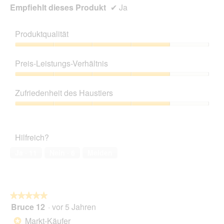
Empfiehlt dieses Produkt
✔
Ja
Produktqualität
Produktqualität,
4
Preis-Leistungs-Verhältnis
von
5
Preis-
Leistungs-
Zufriedenheit des Haustiers
Verhältnis,
4
Zufriedenheit
von
des
5
Haustiers,
Hilfreich?
4
von
Ja ·
11
Nein ·
6
Melden
5
★★★★★
★★★★★
Bruce 12
·
vor 5 Jahren
5
von
Markt-Käufer
*