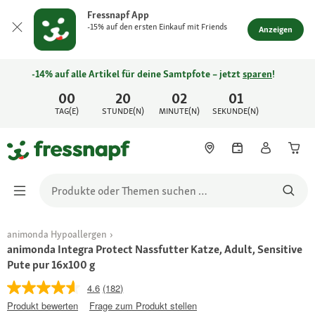
Fressnapf App
-15% auf den ersten Einkauf mit Friends
Anzeigen
-14% auf alle Artikel für deine Samtpfote – jetzt
sparen
!
00
20
02
01
TAG(E)
STUNDE(N)
MINUTE(N)
SEKUNDE(N)
animonda Hypoallergen
animonda Integra Protect Nassfutter Katze, Adult, Sensitive
Pute pur 16x100 g
4.6
(182)
Produkt bewerten
Frage zum Produkt stellen