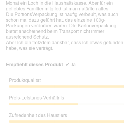
Monat ein Loch in die Haushaltskasse. Aber für ein
geliebtes Familienmitglied tut man natürlich alles.
Die PortionsVerpackung ist häufig verbeult, was auch
schon mal dazu geführt hat, das einzelne 100g-
Packungen verdorben waren. Die Kartonverpackung
bietet anscheinend beim Transport nicht immer
ausreichend Schutz.
Aber ich bin trotzdem dankbar, dass ich etwas gefunden
habe, was sie verträgt.
Empfiehlt dieses Produkt
✔
Ja
Produktqualität
Produktqualität,
5
Preis-Leistungs-Verhältnis
von
5
Preis-
Leistungs-
Zufriedenheit des Haustiers
Verhältnis,
3
Zufriedenheit
von
des