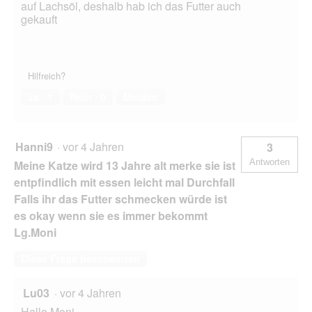
auf Lachsöl, deshalb hab ich das Futter auch
gekauft
Hilfreich?
Ja ·
1
Nein ·
0
Melden
Hanni9
·
vor 4 Jahren
3
Antworten
Meine Katze wird 13 Jahre alt merke sie ist
entpfindlich mit essen leicht mal Durchfall
Falls ihr das Futter schmecken würde ist
es okay wenn sie es immer bekommt
Lg.Moni
Diese Frage beantworten
Lu03
·
vor 4 Jahren
Hallo Moni,