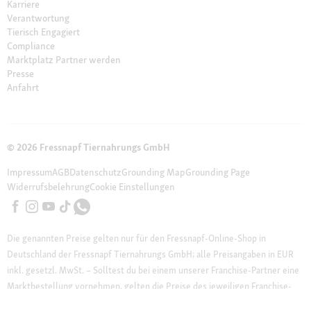
Karriere
Verantwortung
Tierisch Engagiert
Compliance
Marktplatz Partner werden
Presse
Anfahrt
© 2026 Fressnapf Tiernahrungs GmbH
Impressum
AGB
Datenschutz
Grounding Map
Grounding Page
Widerrufsbelehrung
Cookie Einstellungen
Die genannten Preise gelten nur für den Fressnapf-Online-Shop in
Deutschland der Fressnapf Tiernahrungs GmbH; alle Preisangaben in EUR
inkl. gesetzl. MwSt. – Solltest du bei einem unserer Franchise-Partner eine
Marktbestellung vornehmen, gelten die Preise des jeweiligen Franchise-
Partners vor Ort. Wir weisen darauf hin, dass unser Online-Sortiment vom