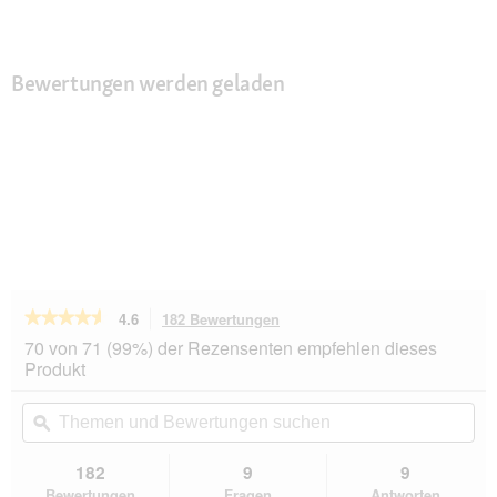
Bewertungen werden geladen
★★★★★
★★★★★
4.6
182 Bewertungen
Mit
dieser
4.6
70 von 71 (99%) der Rezensenten empfehlen dieses
von
Aktion
Produkt
5
navigierst
Sternen.
du
Themen
Th
Bewertungen
zu
und
ϙ
un
lesen
den
Bewertungen
Be
für
Bewertungen.
animonda
suchen
su
182
9
9
Integra
Bewertungen
Fragen
Antworten