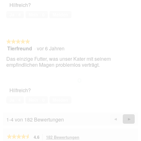
Hilfreich?
4
von
Ja ·
4
Nein ·
0
Melden
5
★★★★★
★★★★★
Tierfreund
·
vor 6 Jahren
5
von
Das einzige Futter, was unser Kater mit seinem
5
empfindlichen Magen problemlos verträgt.
Sternen.
Hilfreich?
Ja ·
4
Nein ·
0
Melden
1-4 von 182 Bewertungen
Zurück
◄
Weiter
►
Reviews
Revie
★★★★★
★★★★★
4.6
182 Bewertungen
Mit