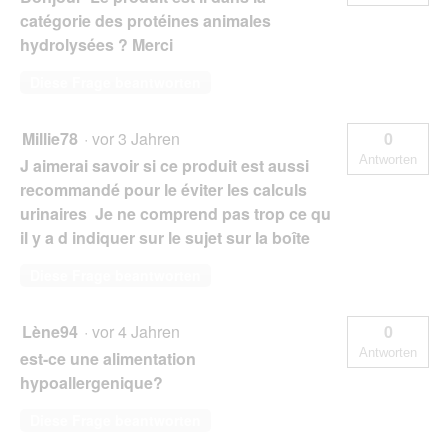
catégorie des protéines animales
hydrolysées ? Merci
Diese Frage beantworten
Millie78
·
vor 3 Jahren
0
Antworten
J aimerai savoir si ce produit est aussi
recommandé pour le éviter les calculs
urinaires Je ne comprend pas trop ce qu
il y a d indiquer sur le sujet sur la boîte
Diese Frage beantworten
Lène94
·
vor 4 Jahren
0
Antworten
est-ce une alimentation
hypoallergenique?
Diese Frage beantworten