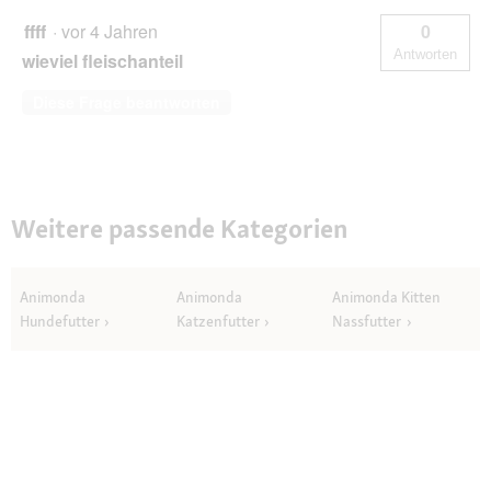
ffff
·
vor 4 Jahren
0
Antworten
wieviel fleischanteil
Diese Frage beantworten
Weitere passende Kategorien
Animonda
Animonda
Animonda Kitten
Hundefutter
Katzenfutter
Nassfutter