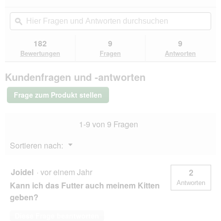
dieser
4.6
von
Aktion
Hier
Hie
5
navigierst
Fragen
ϙ
Fra
Sternen.
du
und
un
Bewertungen
zu
Antworten
Ant
182
9
9
lesen
den
durchsuchen
du
für
Bewertungen
Fragen
Antworten
Bewertungen.
animonda
Integra
Kundenfragen und -antworten
Protect
Nassfutter
Katze,
Frage zum Produkt stellen
Adult,
Sensitive
Pute
1-9 von 9 Fragen
pur
16x100
g
Menü
Sortieren nach:
▼
Joidel
·
vor einem Jahr
2
Antworten
Kann ich das Futter auch meinem Kitten
geben?
Diese Frage beantworten