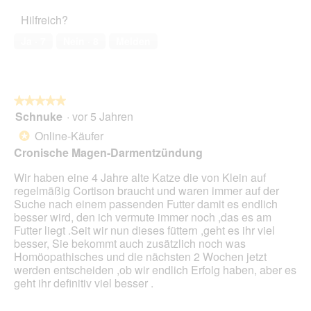
5
Haustiers,
Hilfreich?
5
von
Ja ·
7
Nein ·
8
Melden
5
★★★★★
★★★★★
Schnuke
·
vor 5 Jahren
5
von
Online-Käufer
*
5
Cronische Magen-Darmentzündung
Sternen.
Wir haben eine 4 Jahre alte Katze die von Klein auf
regelmäßig Cortison braucht und waren immer auf der
Suche nach einem passenden Futter damit es endlich
besser wird, den ich vermute immer noch ,das es am
Futter liegt .Seit wir nun dieses füttern ,geht es ihr viel
besser, Sie bekommt auch zusätzlich noch was
Homöopathisches und die nächsten 2 Wochen jetzt
werden entscheiden ,ob wir endlich Erfolg haben, aber es
geht ihr definitiv viel besser .