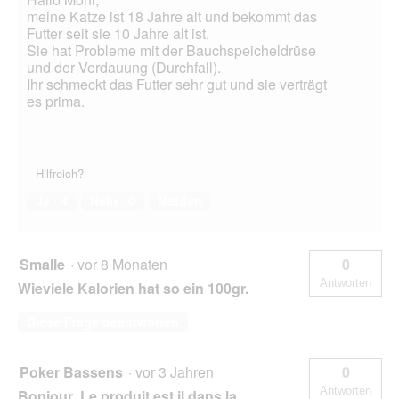
meine Katze ist 18 Jahre alt und bekommt das
Futter seit sie 10 Jahre alt ist.
Sie hat Probleme mit der Bauchspeicheldrüse
und der Verdauung (Durchfall).
Ihr schmeckt das Futter sehr gut und sie verträgt
es prima.
Hilfreich?
Ja ·
4
Nein ·
0
Melden
Smalle
·
vor 8 Monaten
0
Antworten
Wieviele Kalorien hat so ein 100gr.
Diese Frage beantworten
Poker Bassens
·
vor 3 Jahren
0
Antworten
Bonjour Le produit est il dans la