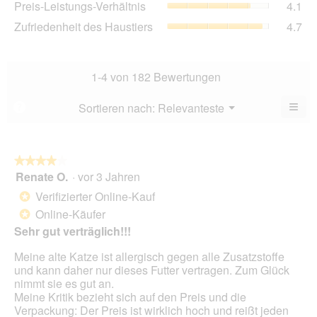
Preis-Leistungs-Verhältnis
4.1
Bew
von
Lei
4.7
Zuf
Zufriedenheit des Haustiers
4.7
5.
Ver
von
des
Dur
5.
Hau
Bew
Dur
4.1
Bew
1-4 von 182 Bewertungen
von
4.7
5.
von
≡
Menü
Sortieren nach:
Relevanteste
?
▼
5.
Wen
du
auf
die
folg
★★★★★
★★★★★
Scha
Renate O.
·
vor 3 Jahren
4
klick
von
wird
Verifizierter Online-Kauf
*
der
5
unte
Online-Käufer
*
Sternen.
aufg
Sehr gut verträglich!!!
Inhal
aktua
Meine alte Katze ist allergisch gegen alle Zusatzstoffe
und kann daher nur dieses Futter vertragen. Zum Glück
nimmt sie es gut an.
Meine Kritik bezieht sich auf den Preis und die
Verpackung: Der Preis ist wirklich hoch und reißt jeden