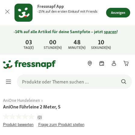
Fressnapf App
-15% auf den ersten Einkauf mit Friends
Anzeigen
-14% auf alle Artikel für deine Samtpfote – jetzt
sparen
!
03
00
48
10
TAG(E)
STUNDE(N)
MINUTE(N)
SEKUNDE(N)
AniOne Hundeleinen
AniOne Führleine 2 Meter, S
(0)
Produkt bewerten
Frage zum Produkt stellen