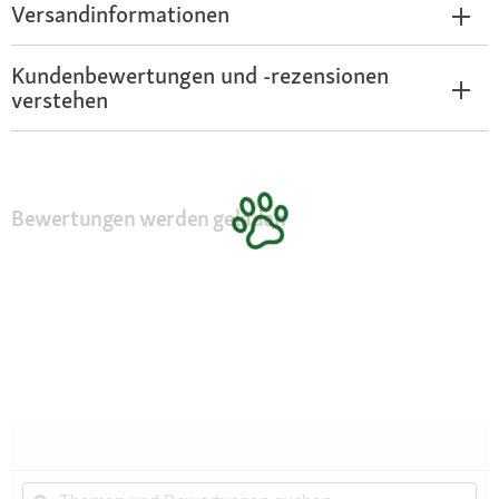
Versandinformationen
Kundenbewertungen und -rezensionen
verstehen
Bewertungen werden geladen
★★★★★
★★★★★
Kein
Themen
Th
Beurteilungswert