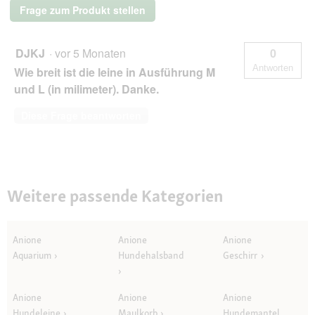
Frage zum Produkt stellen
DJKJ
·
vor 5 Monaten
0
Antworten
Wie breit ist die leine in Ausführung M
und L (in milimeter). Danke.
Diese Frage beantworten
Weitere passende Kategorien
Anione
Anione
Anione
Aquarium
Hundehalsband
Geschirr
Anione
Anione
Anione
Hundeleine
Maulkorb
Hundemantel