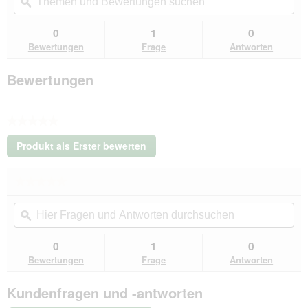
und
ϙ
un
für
AniOne
Bewertungen
Be
Führleine
suchen
su
0
1
0
2
Bewertungen
Frage
Antworten
Meter,
S
Bewertungen
★★★★★
Kein
Produkt als Erster bewerten
Beurteilungswert
.
Mit
★★★★★
★★★★★
dieser
Kein
Aktion
Hier
Hie
Beurteilungswert
wird
Fragen
ϙ
Fra
für
ein
AniOne
und
un
modales
Führleine
Antworten
Ant
0
1
0
Dialogfeld
2
durchsuchen
du
Bewertungen
Frage
Antworten
Meter,
geöffnet.
S
Kundenfragen und -antworten