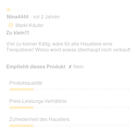
★★★★★
★★★★★
Nina4444
·
vor 2 Jahren
1
von
Markt-Käufer
*
5
Zu klein!!!
Sternen.
Viel zu kleiner Käfig, wäre für alle Haustiere eine
Tierquälerei! Wieso word sowas überhaupt noch verkauft
Empfiehlt dieses Produkt
✘
Nein
Produktqualität
Produktqualität,
1
Preis-Leistungs-Verhältnis
von
5
Preis-
Leistungs-
Zufriedenheit des Haustiers
Verhältnis,
1
Zufriedenheit
von
des