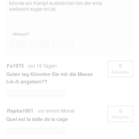
könnte ein Kampf ausbrechen bis der eine
vielleicht sogar tot ist.
Hilfreich?
Ja ·
1
Nein ·
0
Melden
Fs1975
·
vor 19 Tagen
0
Antworten
Guten tag Könnten Sie mir die Masse
l×b×h angeben??
Diese Frage beantworten
Rapha1801
·
vor einem Monat
0
Antworten
Quel est la taille de la cage
Diese Frage beantworten