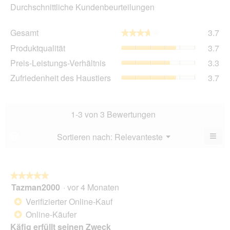
Durchschnittliche Kundenbeurteilungen
Ge
Gesamt
3.7
★★★★★
★★★★★
Dur
Pro
Produktqualität
3.7
Bew
Dur
3.7
Pre
Preis-Leistungs-Verhältnis
3.3
Bew
von
Lei
3.7
Zuf
Zufriedenheit des Haustiers
3.7
5.
Ver
von
des
Dur
5.
Hau
Bew
Dur
3.3
Bew
1-3 von 3 Bewertungen
von
3.7
5.
von
≡
Menü
Sortieren nach:
Relevanteste
?
▼
5.
Wen
du
auf
die
folg
★★★★★
★★★★★
Scha
Tazman2000
·
vor 4 Monaten
5
klick
von
wird
Verifizierter Online-Kauf
*
der
5
unte
Online-Käufer
*
Sternen.
aufg
Käfig erfüllt seinen Zweck
Inhal