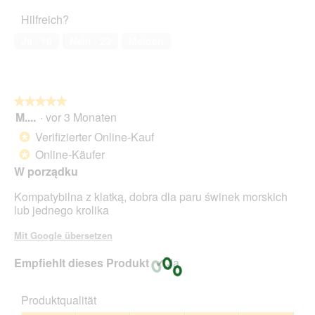
5
Haustiers,
Hilfreich?
1
von
Ja ·
10
Nein ·
23
Melden
5
★★★★★
★★★★★
M....
·
vor 3 Monaten
5
von
Verifizierter Online-Kauf
*
5
Online-Käufer
*
Sternen.
W porządku
Kompatybilna z klatką, dobra dla paru świnek morskich
lub jednego krolika
Mit Google übersetzen
Empfiehlt dieses Produkt
✔
Ja
Produktqualität