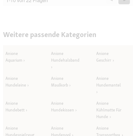
1-10 von 22 Fragen
Questions
Quest
Weitere passende Kategorien
Anione
Anione
Anione
Aquarium
Hundehalsband
Geschirr
Anione
Anione
Anione
Hundeleine
Maulkorb
Hundemantel
Anione
Anione
Anione
Hundebett
Hundekissen
Kühlmatte Für
Hunde
Anione
Anione
Anione
Hundespielzeug
Hundepool
Transportbox