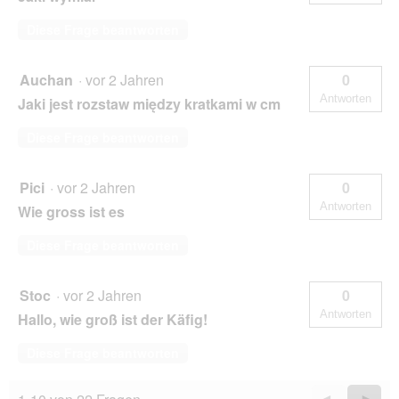
Diese Frage beantworten
Auchan
·
vor 2 Jahren
0
Antworten
Jaki jest rozstaw między kratkami w cm
Diese Frage beantworten
Pici
·
vor 2 Jahren
0
Antworten
Wie gross ist es
Diese Frage beantworten
Stoc
·
vor 2 Jahren
0
Antworten
Hallo, wie groß ist der Käfig!
Diese Frage beantworten
Zurück
◄
Weiter
►