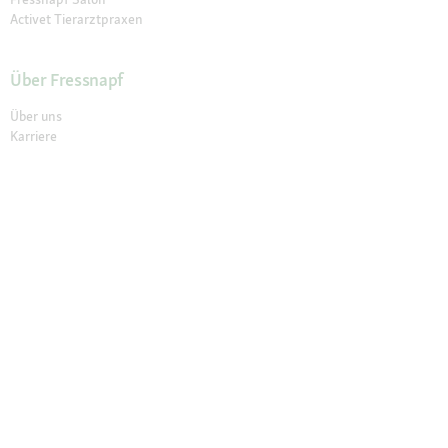
Activet Tierarztpraxen
Über Fressnapf
Über uns
Karriere
Verantwortung
Tierisch Engagiert
Compliance
Marktplatz Partner werden
Presse
Anfahrt
© 2026 Fressnapf Tiernahrungs GmbH
Impressum
AGB
Datenschutz
Grounding Map
Grounding Page
Widerrufsbelehrung
Cookie Einstellungen