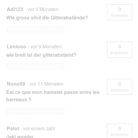
Adi123
·
vor 3 Monaten
0
Antworten
Wie gross sind die Gitterabstände?
Diese Frage beantworten
Leniooo
·
vor 9 Monaten
0
Antworten
wie breit ist der gitterabstand?
Diese Frage beantworten
Nono59
·
vor 11 Monaten
0
Antworten
Est ce que mon hamster passe entre les
barreaux ?
Diese Frage beantworten
Patol
·
vor einem Jahr
0
Antworten
Jaki wymiar