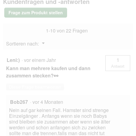
Kundenfragen und -antworten
Kleintierheim
blau
Frage zum Produkt stellen
M
1-10 von 22 Fragen
Menü
Sortieren nach:
▼
Leni:)
·
vor einem Jahr
1
Antwort
Kann man mehrere kaufen und dann
zusammen stecken?👀
Diese Frage beantworten
Bob267
·
vor 4 Monaten
Nein auf gar keinen Fall. Hamster sind strenge
Einzelgänger . Anfangs wenn sie noch Babys
sind bleiben sie zusammen aber wenn sie älter
werden und schon anfangen sich zu zwicken
sollte man die trennen.falls man das nicht tut