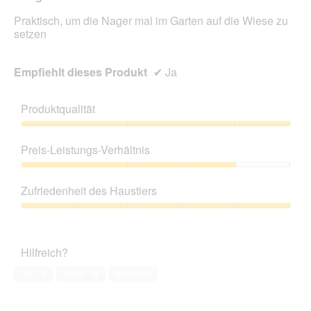
aktua
Praktisch, um die Nager mal im Garten auf die Wiese zu
setzen
Empfiehlt dieses Produkt
✔
Ja
Produktqualität
Produktqualität,
5
Preis-Leistungs-Verhältnis
von
5
Preis-
Leistungs-
Zufriedenheit des Haustiers
Verhältnis,
4
Zufriedenheit
von
des
5
Haustiers,
Hilfreich?
5
von
Ja ·
1
Nein ·
0
Melden
5