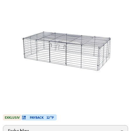
PAYBACK
12 °P
EXKLUSIV
Farbe
blau