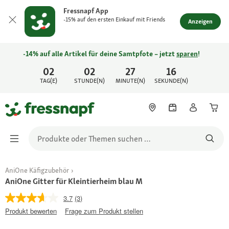
Fressnapf App
-15% auf den ersten Einkauf mit Friends
Anzeigen
-14% auf alle Artikel für deine Samtpfote – jetzt
sparen
!
02
02
27
16
TAG(E)
STUNDE(N)
MINUTE(N)
SEKUNDE(N)
AniOne Käfigzubehör
AniOne Gitter für Kleintierheim blau M
3.7
(3)
Produkt bewerten
Frage zum Produkt stellen