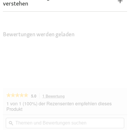
verstehen
Bewertungen werden geladen
★★★★★
★★★★★
5.0
1 Bewertung
Mit
dieser
5
1 von 1 (100%) der Rezensenten empfehlen dieses
von
Aktion
Produkt
5
navigierst
Sternen.
du
Themen
Th
Bewertungen
zu
und
ϙ
un
lesen
den
Bewertungen
Be
für