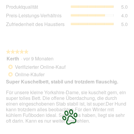
Dur
Pro
Produktqualität
5.0
Bew
Dur
5
Pre
Preis-Leistungs-Verhältnis
4.0
Bew
von
Lei
5
Zuf
Zufriedenheit des Haustiers
5.0
5.
Ver
von
des
Dur
5.
Hau
Bew
Dur
4
Bew
von
5
★★★★★
★★★★★
5.
von
Kerth
·
vor 9 Monaten
5
5.
von
Verifizierter Online-Kauf
*
5
Online-Käufer
*
Sternen.
Super Kuschelbett, stabil und trotzdem flauschig.
Für unsere kleine Yorkshire-Dame, sie kuschelt gern, ein
super tolles Bett. Die offene Überdachung, die durch
einen eingeschobenen Stab stabil ist, ist super.Der Hund
kann trotzdem alles beobachten.Für den Winter mit
kühlem Fußboden ideal. Seit wir es haben, liegt sie sehr
oft darin. Kann es nur weiter empfehlen.