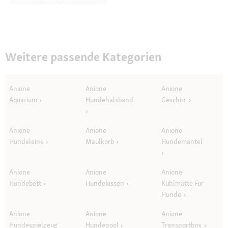
Weitere passende Kategorien
Anione
Anione
Anione
Aquarium
Hundehalsband
Geschirr
Anione
Anione
Anione
Hundeleine
Maulkorb
Hundemantel
Anione
Anione
Anione
Hundebett
Hundekissen
Kühlmatte Für
Hunde
Anione
Anione
Anione
Hundespielzeug
Hundepool
Transportbox