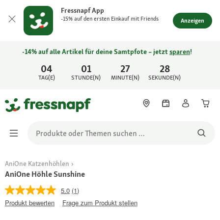
Fressnapf App
-15% auf den ersten Einkauf mit Friends
Anzeigen
-14% auf alle Artikel für deine Samtpfote – jetzt
sparen
!
04
01
27
28
TAG(E)
STUNDE(N)
MINUTE(N)
SEKUNDE(N)
AniOne Katzenhöhlen
AniOne Höhle Sunshine
5.0
(1)
Produkt bewerten
Frage zum Produkt stellen