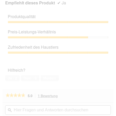
Empfiehlt dieses Produkt
✔
Ja
Produktqualität
Produktqualität,
5
Preis-Leistungs-Verhältnis
von
5
Preis-
Leistungs-
Zufriedenheit des Haustiers
Verhältnis,
4
Zufriedenheit
von
des
5
Haustiers,
Hilfreich?
5
von
Ja ·
2
Nein ·
0
Melden
5
★★★★★
★★★★★
5.0
1 Bewertung
Mit
dieser
5
von
Aktion
Hier
Hie
5
navigierst
Fragen
ϙ
Fra
Sternen.
du
und
un