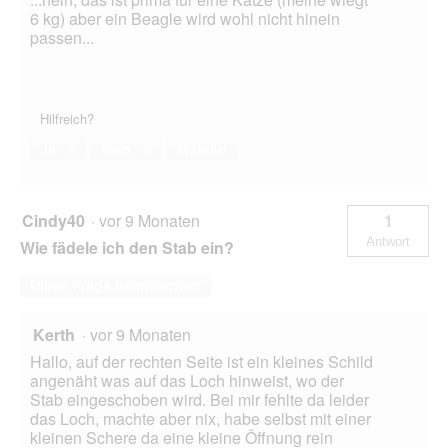
6 kg) aber ein Beagle wird wohl nicht hinein
passen...
Hilfreich?
Ja ·
0
Nein ·
0
Melden
Cindy40
·
vor 9 Monaten
1
Antwort
Wie fädele ich den Stab ein?
Diese Frage beantworten
Kerth
·
vor 9 Monaten
Hallo, auf der rechten Seite ist ein kleines Schild
angenäht was auf das Loch hinweist, wo der
Stab eingeschoben wird. Bei mir fehlte da leider
das Loch, machte aber nix, habe selbst mit einer
kleinen Schere da eine kleine Öffnung rein