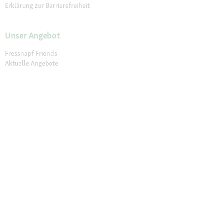
Erklärung zur Barrierefreiheit
Unser Angebot
Fressnapf Friends
Aktuelle Angebote
Prospekt Angebote
Exklusive Marken
Servicewelt
Payback
Fressnapf Magazin
Dr. Fressnapf
Tierversicherung
Fressnapf Apotheke
Unsere Märkte
Märkte finden
Services im Markt
Geschenkkarte
Fressnapf Salon