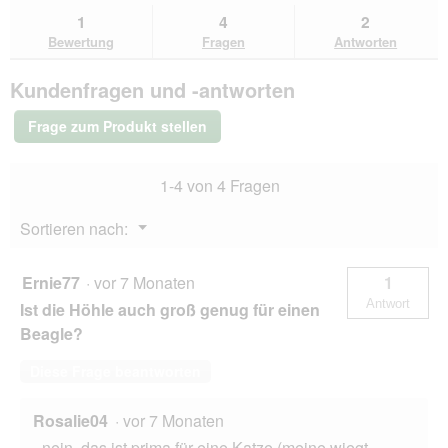
Bewertungen
zu
Antworten
Ant
1
4
2
lesen
den
durchsuchen
du
für
Bewertung
Fragen
Antworten
Bewertungen.
AniOne
Höhle
Kundenfragen und -antworten
Sunshine
Frage zum Produkt stellen
1-4 von 4 Fragen
Menü
Sortieren nach:
▼
Ernie77
·
vor 7 Monaten
1
Antwort
Ist die Höhle auch groß genug für einen
Beagle?
Diese Frage beantworten
Rosalie04
·
vor 7 Monaten
...nein, das ist prima für eine Katze (meine wiegt