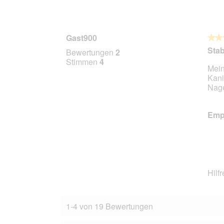
Gast900
★★
★★
5
Stab
Bewertungen
2
von
Stimmen
4
Mein
5
Kani
Stern
Nage
Empf
Hilf
1-4 von 19 Bewertungen