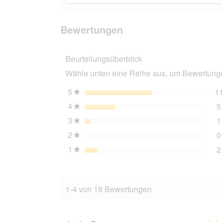
Bewertungen
zu
Bewertungen
lesen
den
suchen
für
Bewertungen
AniOne
Bewertungen
Holzhaus
Oscar
Beurteilungsüberblick
Wähle unten eine Reihe aus, um Bewertungen
5
Sterne
1
★
4
Sterne
5
★
3
Sterne
1
★
2
Sterne
0
★
1
Sterne
2
★
1-4 von 19 Bewertungen