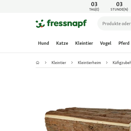
03
03
TAG(E)
STUNDE(N)
Hund
Katze
Kleintier
Vogel
Pferd
Kleintier
Kleintierheim
Käfigzube