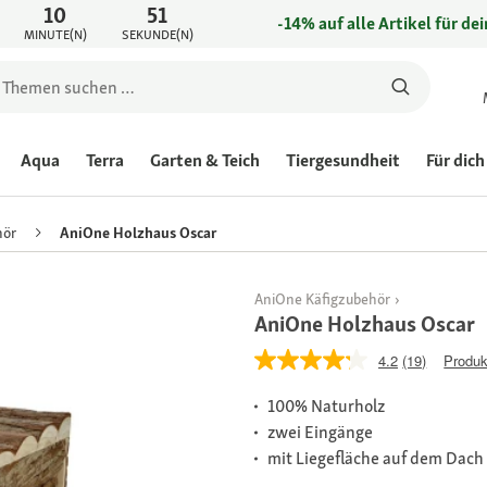
10
51
-14% auf alle Artikel für de
MINUTE(N)
SEKUNDE(N)
Aqua
Terra
Garten & Teich
Tiergesundheit
Für dich
hör
AniOne Holzhaus Oscar
AniOne Käfigzubehör
AniOne Holzhaus Oscar
4.2
(19)
Produk
100% Naturholz
zwei Eingänge
mit Liegefläche auf dem Dach