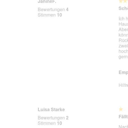
JanineF.
★★
★★
5
Sch
Bewertungen
4
von
Stimmen
10
Ich 
5
Haus
Stern
Aber
könn
Rück
zwei
hoch
gern
Empf
Hilf
Luisa Starke
★★
★★
1
Fäll
Bewertungen
2
von
Stimmen
10
Nach
5