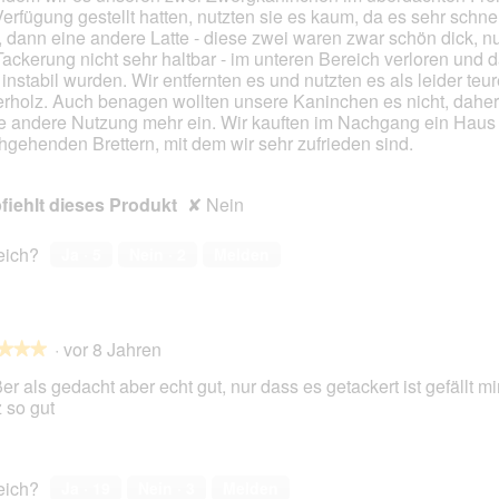
Verfügung gestellt hatten, nutzten sie es kaum, da es sehr schnel
en.
, dann eine andere Latte - diese zwei waren zwar schön dick, nu
Tackerung nicht sehr haltbar - im unteren Bereich verloren und 
 instabil wurden. Wir entfernten es und nutzten es als leider teu
rholz. Auch benagen wollten unsere Kaninchen es nicht, daher 
e andere Nutzung mehr ein. Wir kauften im Nachgang ein Haus
hgehenden Brettern, mit dem wir sehr zufrieden sind.
iehlt dieses Produkt
✘
Nein
reich?
Ja ·
5
Nein ·
2
Melden
·
vor 8 Jahren
★★★
★★★
er als gedacht aber echt gut, nur dass es getackert ist gefällt mir
 so gut
en.
reich?
Ja ·
19
Nein ·
3
Melden