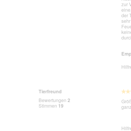
zur 
Stern
eine
der 
sehr
Feue
kein
durc
Empf
Hilf
Tierfreund
★★
★★
5
Bewertungen
2
Größ
von
Stimmen
19
ganz
5
Stern
Hilf