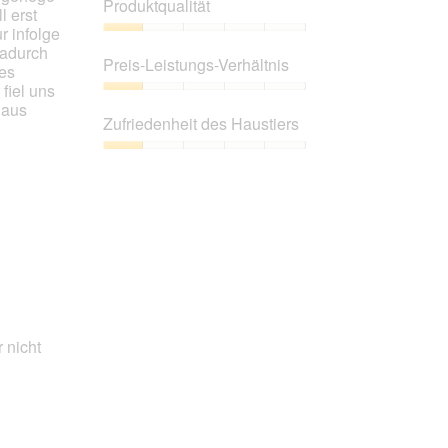
Produktqualität
l erst
r infolge
Produktqualität,
dadurch
1
Preis-Leistungs-Verhältnis
res
von
fiel uns
5
Preis-
 aus
Leistungs-
Zufriedenheit des Haustiers
Verhältnis,
1
Zufriedenheit
von
des
5
Haustiers,
1
von
5
 nicht