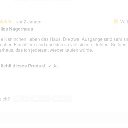
Veri
·
vor 2 Jahren
*
★★★
★★★
iles Nagerhaus
e Kaninchen lieben das Haus. Die zwei Ausgänge sind sehr sin
nchen Fluchttiere sind und sich so viel sicherer fühlen. Solides
en.
rhaus, das ich jederzeit wieder kaufen würde.
iehlt dieses Produkt
✔
Ja
reich?
Ja ·
4
Nein ·
0
Melden