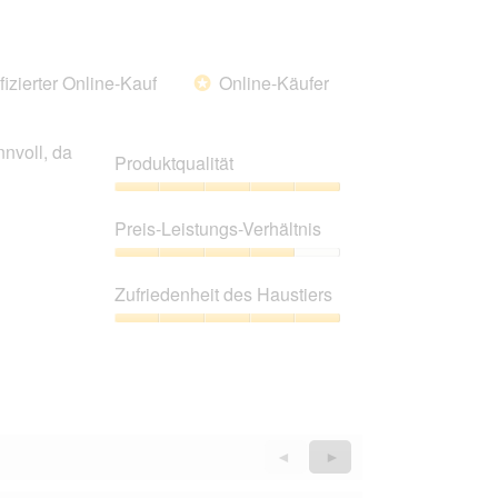
fizierter Online-Kauf
Online-Käufer
*
nvoll, da
Produktqualität
Produktqualität,
5
Preis-Leistungs-Verhältnis
von
5
Preis-
Leistungs-
Zufriedenheit des Haustiers
Verhältnis,
4
Zufriedenheit
von
des
5
Haustiers,
5
von
5
Zurück
◄
Weiter
►
Reviews
Reviews