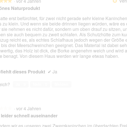
Veri
·
vor 4 Jahren
*
★★★
★★★
önes Naturprodukt
hatte erst befürchtet, für zwei nicht gerade sehr kleine Kaninche
 zu klein. Und wenn sie beide drinnen liegen würden, wäre es 
en.
 sie nehmen es nicht dafür, sondern um oben drauf zu sitzen, un
en sie auch bequem zu zweit schlafen. Als Schutzhütte zum kur
zug reicht es, als echtes Schlafhaus jedoch wegen der Größe e
 bis drei Meerschweinchen geeignet. Das Material ist dabei seh
wertig, das Holz ist dick, die Borke angenehm weich und wird 
e benagt. Von diesem Haus werden wir lange etwas haben.
iehlt dieses Produkt
✔
Ja
reich?
Ja ·
9
Nein ·
0
Melden
·
vor 4 Jahren
★★★
★★★
t leider schnell auseinander
dem wir es unseren zwei Zwergkaninchen im überdachten Fre