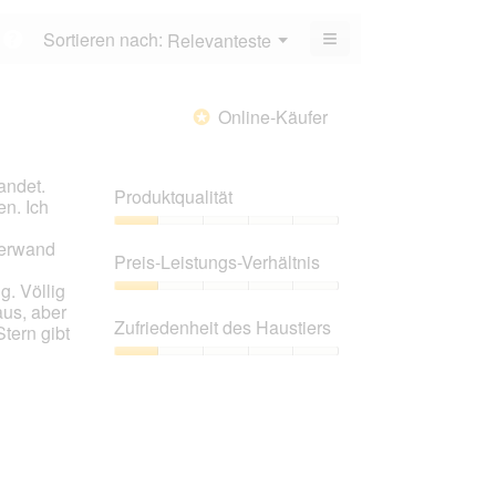
5.
von
≡
Menü
Sortieren nach:
Relevanteste
?
5.
▼
Wenn
du
auf
die
Online-Käufer
*
folgende
Schaltfläche
klickst,
wird
andet.
der
Produktqualität
unten
n. Ich
aufgeführte
Inhalt
Produktqualität,
terwand
aktualisiert.
1
Preis-Leistungs-Verhältnis
von
g. Völlig
5
Preis-
aus, aber
Leistungs-
Zufriedenheit des Haustiers
tern gibt
Verhältnis,
1
Zufriedenheit
von
des
5
Haustiers,
1
von
5