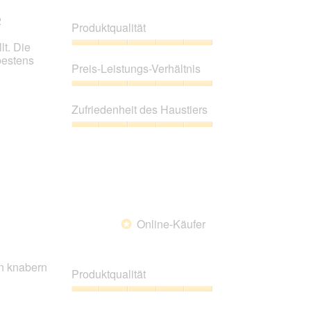
2
Produktqualität
lt. Die
Produktqualität,
bestens
5
Preis-Leistungs-Verhältnis
von
5
Preis-
Leistungs-
Zufriedenheit des Haustiers
Verhältnis,
5
Zufriedenheit
von
des
5
Haustiers,
5
von
5
Online-Käufer
*
nn knabern
Produktqualität
Produktqualität,