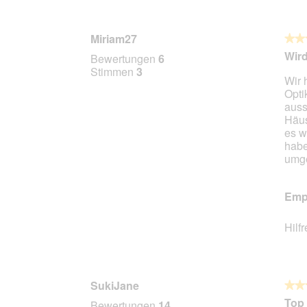
Miriam27
★★
★★
4
Wird
Bewertungen
6
von
Stimmen
3
Wir 
5
Opti
Stern
auss
Häus
es w
habe
umge
Empf
Hilf
SukiJane
★★
★★
5
Top 
Bewertungen
14