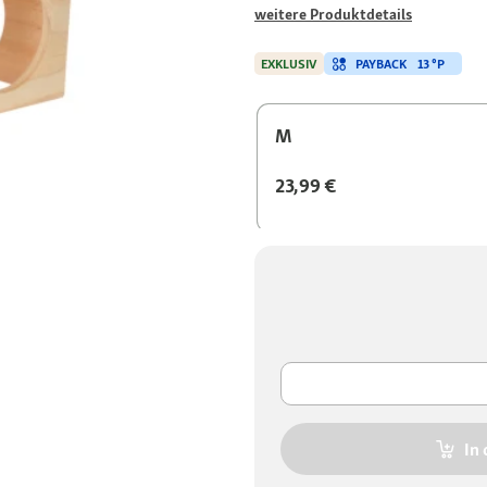
weitere Produktdetails
PAYBACK
13 °P
EXKLUSIV
M
23,99 €
In