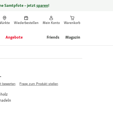
ine Samtpfote – jetzt
sparen
!
Märkte
Wiederbestellen
Mein Konto
Warenkorb
Angebote
Friends
Magazin
L
t bewerten
Frage zum Produkt stellen
nholz
nadeln