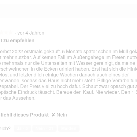
·
vor 4 Jahren
★★★
★★★
t zu empfehlen
erbst 2022 erstmals gekauft. 5 Monate später schon im Müll gel
t mehr nutzbar. Auf keinen Fall im Außengehege im Freien nutze
en.
 mehrmals nur die Untenseiten mit Wasser gereinigt, da meine
schweinchen in die Ecken uriniert haben. Erst hat sich die Hin
löst und letztendlich einige Wochen danach auch eines der
nwände, sodass das Haus nicht mehr steht. Billige Verarbeitun
zeptabel. Der Preis viel zu hoch dafür. Schaut zwar optisch gut 
optische Eindruck täuscht. Bereue den Kauf. Nie wieder. Den 1 S
ür das Aussehen.
iehlt dieses Produkt
✘
Nein
reich?
Ja ·
5
Nein ·
21
Melden