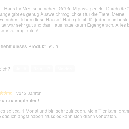
r Haus für Meerscheinchen. Größe M passt perfekt. Durch die 
änge gibt es genug Ausweichmöglichkeit für die Tiere. Meine
en.
einchen lieben diese Häuser. Habe gleich für jeden eins bestel
ität war sehr gut und das Haus hatte kaum Eigengeruch. Alles 
sehr zu empfehlen!
iehlt dieses Produkt
✔
Ja
reich?
Ja ·
8
Nein ·
17
Melden
·
vor 3 Jahren
★★★
★★★
ach zu empfehlen!
es seit ca. 1 Monat und bin sehr zufrieden. Mein Tier kann dra
 das ich angst haben muss es kann sich drann verletzten.
en.