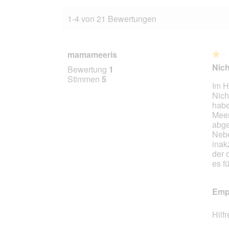
1-4 von 21 Bewertungen
mamameeris
★★
★★
1
Nich
Bewertung
1
von
Stimmen
5
Im H
5
Nich
Stern
habe
Meer
abge
Nebe
inak
der 
es f
Empf
Hilf