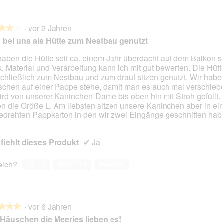
·
vor 2 Jahren
★★★
★★★
 bei uns als Hütte zum Nestbau genutzt
haben die Hütte seit ca. einem Jahr überdacht auf dem Balkon s
k, Material und Verarbeitung kann ich mit gut bewerten. Die Hütt
en.
chließlich zum Nestbau und zum drauf sitzen genutzt. Wir hab
chen auf einer Pappe stehe, damit man es auch mal verschieb
ird von unserer Kaninchen-Dame bis oben hin mit Stroh gefüllt.
n die Größe L. Am liebsten sitzen unsere Kaninchen aber in e
drehten Pappkarton in den wir zwei Eingänge geschnitten hab
iehlt dieses Produkt
✔
Ja
reich?
Ja ·
1
Nein ·
15
Melden
·
vor 6 Jahren
★★★
★★★
Häuschen die Meeries lieben es!