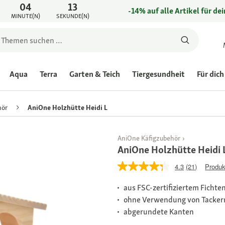
04
13
-14% auf alle Artikel für de
MINUTE(N)
SEKUNDE(N)
Aqua
Terra
Garten & Teich
Tiergesundheit
Für dich
hör
AniOne Holzhütte Heidi L
AniOne Käfigzubehör
AniOne Holzhütte Heidi 
4.3
(21)
Produk
aus FSC-zertifiziertem Fichte
ohne Verwendung von Tacker
abgerundete Kanten