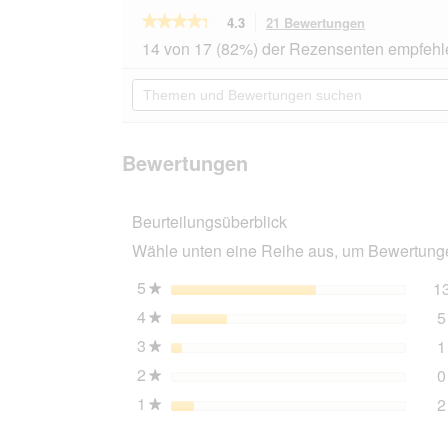
★★★★★
★★★★★
4.3
21 Bewertungen
Mit
dieser
4.3
14 von 17 (82%) der Rezensenten empfehl
von
Aktion
5
navigierst
Themen
Sternen.
du
und
Bewertungen
zu
Bewertungen
lesen
den
suchen
für
Bewertungen
AniOne
Bewertungen
Holzhütte
Heidi
L
Beurteilungsüberblick
Wähle unten eine Reihe aus, um Bewertungen
5
Sterne
1
★
4
Sterne
5
★
3
Sterne
1
★
2
Sterne
0
★
1
Sterne
2
★