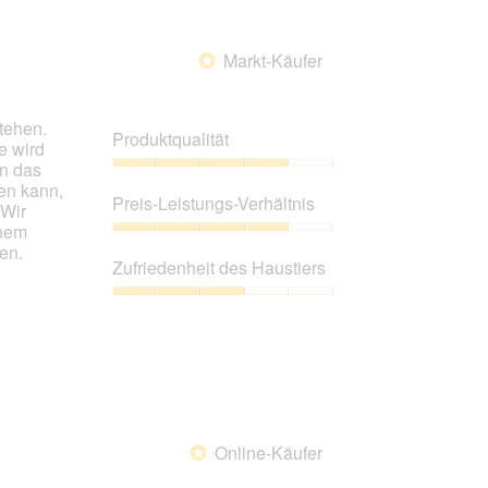
Markt-Käufer
*
tehen.
Produktqualität
e wird
en das
Produktqualität,
en kann,
4
Preis-Leistungs-Verhältnis
 Wir
von
inem
5
Preis-
en.
Leistungs-
Zufriedenheit des Haustiers
Verhältnis,
4
Zufriedenheit
von
des
5
Haustiers,
3
von
5
Online-Käufer
*