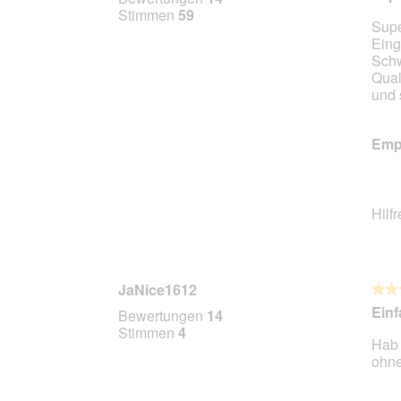
von
Stimmen
59
Supe
5
Eing
Stern
Schw
Qual
und 
Empf
Hilf
JaNice1612
★★
★★
5
Einf
Bewertungen
14
von
Stimmen
4
Hab 
5
ohne
Stern