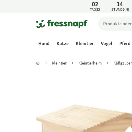
02
14
TAG(E)
STUNDE(N)
Hund
Katze
Kleintier
Vogel
Pferd
Kleintier
Kleintierheim
Käfigzube