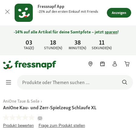
Fressnapf App
-15% auf den ersten Einkauf mit Friends
Anzeigen
-14% auf alle Artikel für deine Samtpfote – jetzt
sparen
!
03
18
38
11
TAG(E)
STUNDE(N)
MINUTE(N)
SEKUNDE(N)
AniOne Taue & Seile
AniOne Kau- und Zerr-Spielzeug Schlaufe XL
(0)
Produkt bewerten
Frage zum Produkt stellen