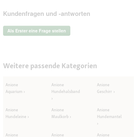
.
Mit
Kundenfragen und -antworten
dieser
Aktion
wird
ein
Als Erster eine Frage stellen
modales
Dialogfeld
geöffnet.
Weitere passende Kategorien
Anione
Anione
Anione
Aquarium
Hundehalsband
Geschirr
Anione
Anione
Anione
Hundeleine
Maulkorb
Hundemantel
Anione
Anione
Anione