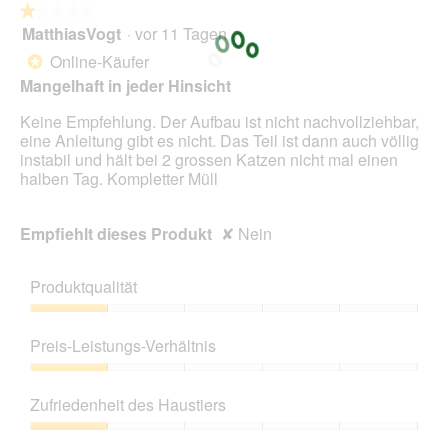
★★★★★
★★★★★
MatthiasVogt
·
vor 11 Tagen
1
von
Online-Käufer
*
5
Mangelhaft in jeder Hinsicht
Sternen.
Keine Empfehlung. Der Aufbau ist nicht nachvollziehbar,
eine Anleitung gibt es nicht. Das Teil ist dann auch völlig
instabil und hält bei 2 grossen Katzen nicht mal einen
halben Tag. Kompletter Müll
Empfiehlt dieses Produkt
✘
Nein
Produktqualität
Produktqualität,
1
Preis-Leistungs-Verhältnis
von
5
Preis-
Leistungs-
Zufriedenheit des Haustiers
Verhältnis,
1
Zufriedenheit