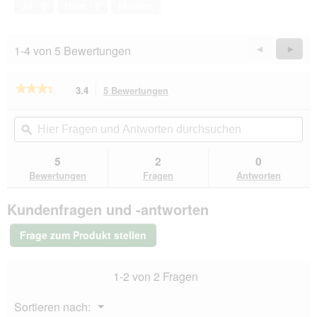
Ja ·
0
Nein ·
0
Melden
5
1-4 von 5 Bewertungen
Zurück
◄
Weiter
►
Reviews
Revie
★★★★★
★★★★★
3.4
5 Bewertungen
Mit
dieser
3.4
von
Aktion
Hier
Hie
5
navigierst
Fragen
ϙ
Fra
Sternen.
du
und
un
Bewertungen
zu
Antworten
Ant
5
2
0
lesen
den
durchsuchen
du
für
Bewertungen
Fragen
Antworten
Bewertungen.
AniOne
Kratzhöhle
Kundenfragen und -antworten
Philippa
Frage zum Produkt stellen
1-2 von 2 Fragen
Menü
Sortieren nach:
▼