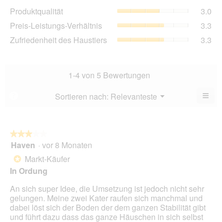
Dur
Pro
Produktqualität
3.0
Bew
Dur
3.4
Pre
Preis-Leistungs-Verhältnis
3.3
Bew
von
Lei
3
Zuf
Zufriedenheit des Haustiers
3.3
5.
Ver
von
des
Dur
5.
Hau
Bew
Dur
3.3
Bew
1-4 von 5 Bewertungen
von
3.3
5.
von
≡
Menü
Sortieren nach:
Relevanteste
?
▼
5.
Wen
du
auf
die
folg
★★★★★
★★★★★
Scha
Haven
·
vor 8 Monaten
3
klick
von
wird
Markt-Käufer
*
der
5
unte
In Ordung
Sternen.
aufg
Inhal
An sich super Idee, die Umsetzung ist jedoch nicht sehr
aktua
gelungen. Meine zwei Kater raufen sich manchmal und
dabei löst sich der Boden der dem ganzen Stabilität gibt
und führt dazu dass das ganze Häuschen in sich selbst