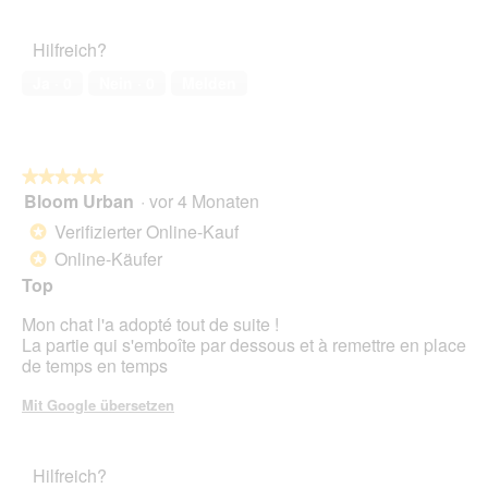
von
des
5
Haustiers,
Hilfreich?
1
von
Ja ·
0
Nein ·
0
Melden
5
★★★★★
★★★★★
Bloom Urban
·
vor 4 Monaten
5
von
Verifizierter Online-Kauf
*
5
Online-Käufer
*
Sternen.
Top
Mon chat l'a adopté tout de suite !
La partie qui s'emboîte par dessous et à remettre en place
de temps en temps
Mit Google übersetzen
Hilfreich?