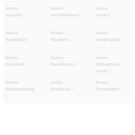
Anione
Anione
Anione
Aquarium
Hundehalsband
Geschirr
Anione
Anione
Anione
Hundeleine
Maulkorb
Hundemantel
Anione
Anione
Anione
Hundebett
Hundekissen
Kühlmatte Für
Hunde
Anione
Anione
Anione
Hundespielzeug
Hundepool
Transportbox