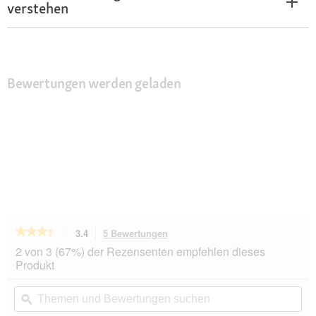
verstehen
Bewertungen werden geladen
★★★★★
★★★★★
3.4
5 Bewertungen
Mit
dieser
3.4
2 von 3 (67%) der Rezensenten empfehlen dieses
von
Aktion
Produkt
5
navigierst
Sternen.
du
Themen
Th
Bewertungen
zu
und
ϙ
un
lesen
den
Bewertungen
Be
für