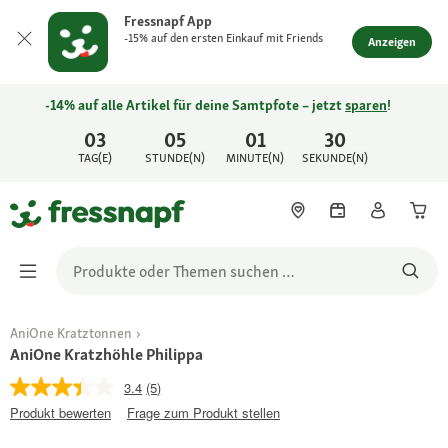
Fressnapf App
-15% auf den ersten Einkauf mit Friends
Anzeigen
-14% auf alle Artikel für deine Samtpfote – jetzt
sparen
!
03
05
01
30
TAG(E)
STUNDE(N)
MINUTE(N)
SEKUNDE(N)
AniOne Kratztonnen
AniOne Kratzhöhle Philippa
3.4
(5)
Produkt bewerten
Frage zum Produkt stellen