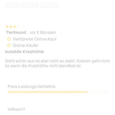
Ja ·
0
Nein ·
0
Melden
★★★★★
★★★★★
Tierfreund
·
vor 5 Monaten
3
von
Verifizierter Online-Kauf
*
5
Online-Käufer
*
Sternen.
Instabile Kratzhöhle
Sieht schön aus ist aber nicht so stabil. Kratzen geht nicht
so wenn die Kratzhöhle nicht standfest ist.
Preis-Leistungs-Verhältnis
Preis-
Leistungs-
Verhältnis,
Hilfreich?
4
von