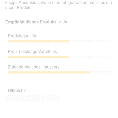
klappt. Ansonsten, wenn man ruhige Katzen hat ist es ein
super Produkt
Empfiehlt dieses Produkt
✔
Ja
Produktqualität
Produktqualität,
3
Preis-Leistungs-Verhältnis
von
5
Preis-
Leistungs-
Zufriedenheit des Haustiers
Verhältnis,
3
Zufriedenheit
von
des
5
Haustiers,
Hilfreich?
4
von
Ja ·
0
Nein ·
0
Melden
5