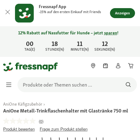
Fressnapf App
-15% auf den ersten Einkauf mit Friends
Anzeigen
12% Rabatt auf Nassfutter für Hunde – jetzt
sparen
!
00
18
11
12
TAG(E)
STUNDE(N)
MINUTE(N)
SEKUNDE(N)
AniOne Käfigzubehör
AniOne Metall-Trinkflaschenhalter mit Glastränke 750 ml
(0)
Produkt bewerten
Frage zum Produkt stellen