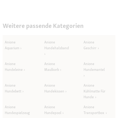
Dialogfeld
geöffnet.
Weitere passende Kategorien
Anione
Anione
Anione
Aquarium
Hundehalsband
Geschirr
Anione
Anione
Anione
Hundeleine
Maulkorb
Hundemantel
Anione
Anione
Anione
Hundebett
Hundekissen
Kühlmatte Für
Hunde
Anione
Anione
Anione
Hundespielzeug
Hundepool
Transportbox