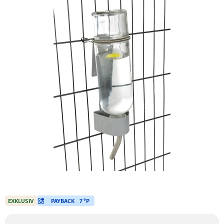
PAYBACK
7 °P
EXKLUSIV