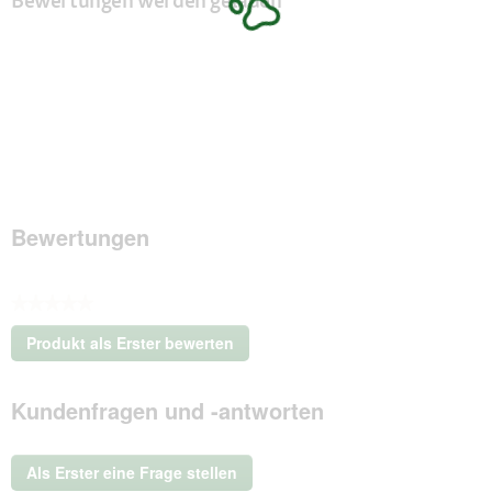
Bewertungen werden geladen
Bewertungen
★★★★★
Kein
Produkt als Erster bewerten
Beurteilungswert
.
Mit
Kundenfragen und -antworten
dieser
Aktion
wird
ein
Als Erster eine Frage stellen
modales