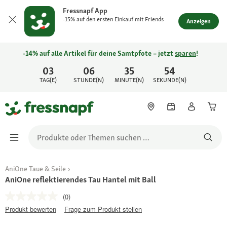
Fressnapf App
-15% auf den ersten Einkauf mit Friends
Anzeigen
-14% auf alle Artikel für deine Samtpfote – jetzt
sparen
!
03
06
35
54
TAG(E)
STUNDE(N)
MINUTE(N)
SEKUNDE(N)
AniOne Taue & Seile
AniOne reflektierendes Tau Hantel mit Ball
(0)
Produkt bewerten
Frage zum Produkt stellen