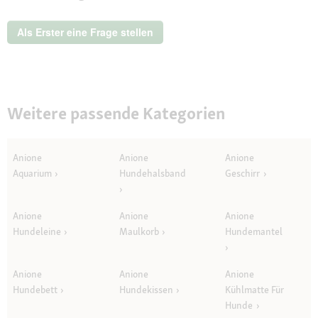
Aktion
wird
ein
Als Erster eine Frage stellen
modales
Dialogfeld
geöffnet.
Weitere passende Kategorien
Anione
Anione
Anione
Aquarium
Hundehalsband
Geschirr
Anione
Anione
Anione
Hundeleine
Maulkorb
Hundemantel
Anione
Anione
Anione
Hundebett
Hundekissen
Kühlmatte Für
Hunde